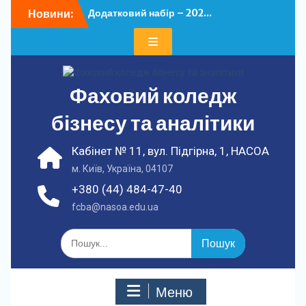
Перейти
Новини:
Додатковий набір – 202...
до
У ФКБА НАСОА
вмісту
відбулася...
Фаховий коледж
бізнесу та аналітики
Кабінет № 11, вул. Підгірна, 1, НАСОА
м. Київ, Україна, 04107
+380 (44) 484-47-40
fcba@nasoa.edu.ua
Шукати:
Меню