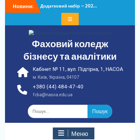
Перейти
Новини:
Додатковий набір – 202...
до
У ФКБА НАСОА
вмісту
відбулася...
Фаховий коледж
бізнесу та аналітики
Кабінет № 11, вул. Підгірна, 1, НАСОА
м. Київ, Україна, 04107
+380 (44) 484-47-40
fcba@nasoa.edu.ua
Шукати:
Меню