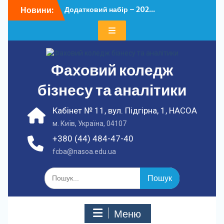
Перейти
Новини:
Додатковий набір – 202...
до
У ФКБА НАСОА
вмісту
відбулася...
Фаховий коледж
бізнесу та аналітики
Кабінет № 11, вул. Підгірна, 1, НАСОА
м. Київ, Україна, 04107
+380 (44) 484-47-40
fcba@nasoa.edu.ua
Шукати:
Меню