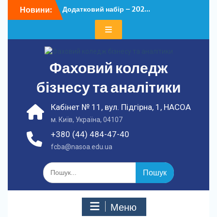
Перейти
Новини:
Додатковий набір – 202...
до
У ФКБА НАСОА
вмісту
відбулася...
Фаховий коледж
бізнесу та аналітики
Кабінет № 11, вул. Підгірна, 1, НАСОА
м. Київ, Україна, 04107
+380 (44) 484-47-40
fcba@nasoa.edu.ua
Шукати:
Меню