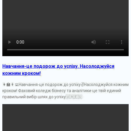
Навчання-це подорож до успіху. Насолоджуйся
кожним кроком!
👩‍🏫👨‍💻Навчання-це подорож до успіху✌️Насолоджуйся кожним
кроком! Фаховий коледж бізнесу та аналітики-це твій единий
правильний вибір шлях до успіху🇺🇦🇪🇺