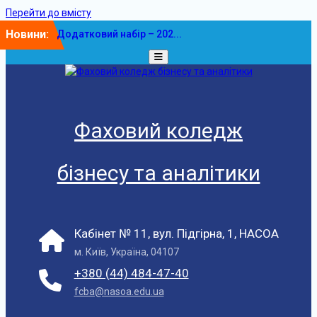
Перейти до вмісту
Новини:
Додатковий набір – 202...
У ФКБА НАСОА
відбулася...
Фаховий коледж
бізнесу та аналітики
Кабінет № 11, вул. Підгірна, 1, НАСОА
м. Київ, Україна, 04107
+380 (44) 484-47-40
fcba@nasoa.edu.ua