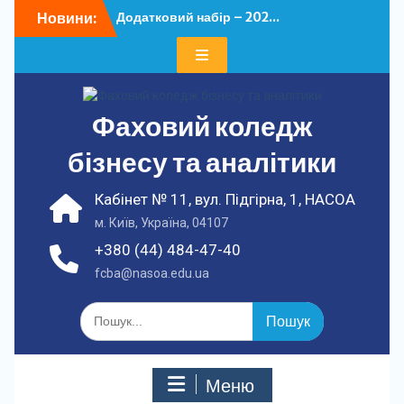
Перейти
Новини:
Додатковий набір – 202...
до
У ФКБА НАСОА
вмісту
відбулася...
Фаховий коледж
бізнесу та аналітики
Кабінет № 11, вул. Підгірна, 1, НАСОА
м. Київ, Україна, 04107
+380 (44) 484-47-40
fcba@nasoa.edu.ua
Шукати:
Меню