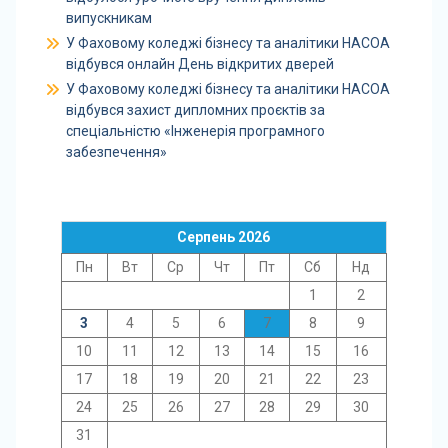
випускникам
У Фаховому коледжі бізнесу та аналітики НАСОА
відбувся онлайн День відкритих дверей
У Фаховому коледжі бізнесу та аналітики НАСОА
відбувся захист дипломних проєктів за
спеціальністю «Інженерія програмного
забезпечення»
Серпень 2026
Пн
Вт
Ср
Чт
Пт
Сб
Нд
1
2
3
4
5
6
7
8
9
10
11
12
13
14
15
16
17
18
19
20
21
22
23
24
25
26
27
28
29
30
31