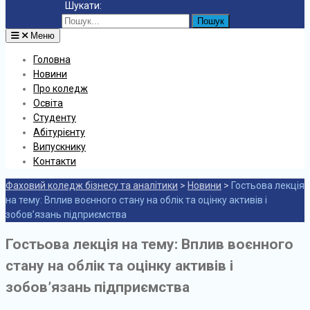
Шукати:
Меню
Головна
Новини
Про коледж
Освіта
Студенту
Абітурієнту
Випускнику
Контакти
Фаховий коледж бізнесу та аналітики
>
Новини
>
Гостьова лекція
на тему: Вплив воєнного стану на облік та оцінку активів і
зобов’язань підприємства
Гостьова лекція на тему: Вплив воєнного
стану на облік та оцінку активів і
зобов’язань підприємства