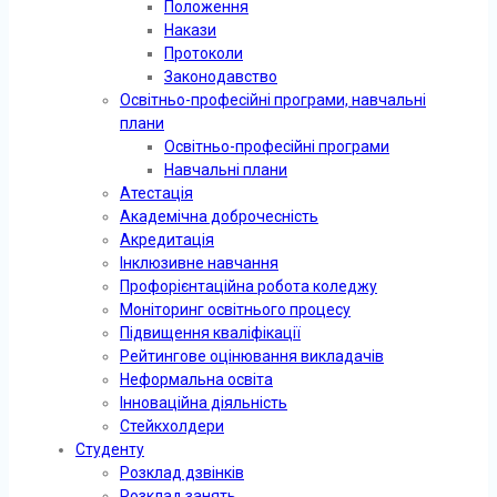
Положення
Накази
Протоколи
Законодавство
Освітньо-професійні програми, навчальні
плани
Освітньо-професійні програми
Навчальні плани
Атестація
Академічна доброчесність
Акредитація
Інклюзивне навчання
Профорієнтаційна робота коледжу
Моніторинг освітнього процесу
Підвищення кваліфікації
Рейтингове оцінювання викладачів
Неформальна освіта
Інноваційна діяльність
Стейкхолдери
Студенту
Розклад дзвінків
Розклад занять