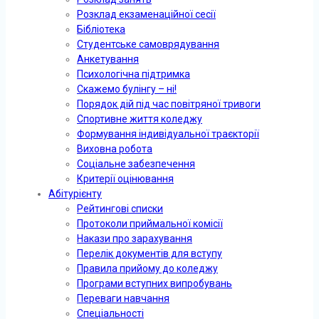
Розклад екзаменаційної сесії
Бібліотека
Студентське самоврядування
Анкетування
Психологічна підтримка
Скажемо булінгу – ні!
Порядок дій під час повітряної тривоги
Спортивне життя коледжу
Формування індивідуальної траєкторії
Виховна робота
Соціальне забезпечення
Критерії оцінювання
Абітурієнту
Рейтингові списки
Протоколи приймальної комісії
Накази про зарахування
Перелік документів для вступу
Правила прийому до коледжу
Програми вступних випробувань
Переваги навчання
Спеціальності