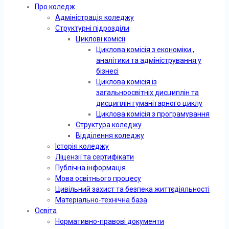
Про коледж
Адміністрація коледжу
Структурні підрозділи
Циклові комісії
Циклова комісія з економіки ,
аналітики та адміністрування у
бізнесі
Циклова комісія із
загальноосвітніх дисциплін та
дисциплін гуманітарного циклу
Циклова комісія з програмування
Структура коледжу
Відділення коледжу
Історія коледжу
Ліцензії та сертифікати
Публічна інформація
Мова освітнього процесу
Цивільний захист та безпека життєдіяльності
Матеріально-технічна база
Освіта
Нормативно-правові документи