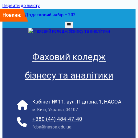
Перейти до вмісту
Новини:
Додатковий набір – 202...
У ФКБА НАСОА
відбулася...
Фаховий коледж
бізнесу та аналітики
Кабінет № 11, вул. Підгірна, 1, НАСОА
м. Київ, Україна, 04107
+380 (44) 484-47-40
fcba@nasoa.edu.ua