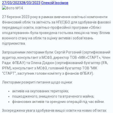
27/03/2023
28/03/2023
Олексій Ізосімов
27 березня 2023 року в рамках вивчення освітньої компоненти
Фінансовий облік та звітність за НП(С)БО для здобувачів фахової
передвищої освіти, освітньо-професійної програми «Облік і
оподаткування» була проведена гостьова лекція на тему: Вплив
воєнного стану на облік та оцінку активів і зобов’язань
підприємства.
Запрошеними лекторами були: Сергій Рогозний (сертифікований
аудитор, консультант з МСФЗ, директор ТОВ «МІК«СТАРТ», Член
Ради ФПБАУ) та Олена Дядюн (сертифікований бухгалтер (IFA,
IPFM), консультант з МСФЗ, головний бухгалтер ТОВ “МІК
“СТАРТ”, заступник голови комітету з фінансів ФПБАУ).
Лекторами розкриті питання щодо оцінки:
активів на окупованих територіях;
пошкодженого, знищеного та втраченого майна;
фінансових активів та орендних операцій під час війни.
Зосереджена увага здобувачів вищої освіти на нових об’єктах