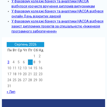
У Фаховому коледжі бізнесу та аналітики НАСОА
відбулося урочисте вручення дипломів випускникам
У Фаховому коледжі бізнесу та аналітики НАСОА відбувся
онлайн День відкритих дверей
У Фаховому коледжі бізнесу та аналітики НАСОА відбувся
захист дипломних проєктів за спеціальністю «Інженерія
програмного забезпечення»
Серпень 2026
Пн
Вт
Ср
Чт
Пт
Сб
Нд
1
2
3
4
5
6
7
8
9
10
11
12
13
14
15
16
17
18
19
20
21
22
23
24
25
26
27
28
29
30
31
« Лип