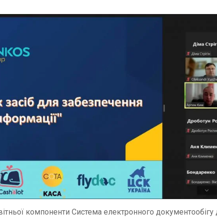
вітньої компоненти Система електронного документообігу 