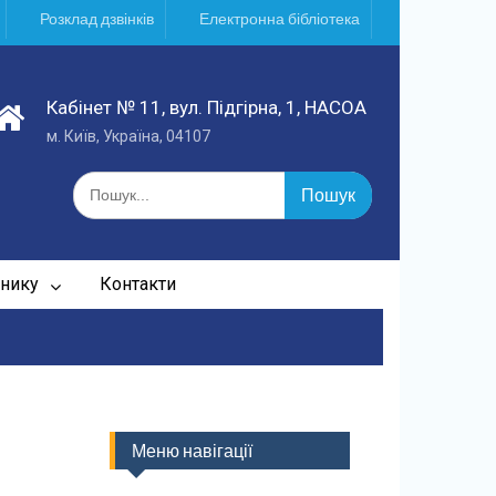
Розклад дзвінків
Електронна бібліотека
Кабінет № 11, вул. Підгірна, 1, НАСОА
м. Київ, Україна, 04107
Шукати:
нику
Контакти
Меню навігації