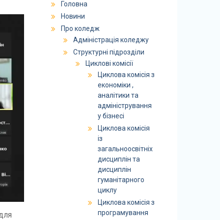
Головна
Новини
Про коледж
Адміністрація коледжу
Структурні підрозділи
Циклові комісії
Циклова комісія з
економіки ,
аналітики та
адміністрування
у бізнесі
Циклова комісія
із
загальноосвітніх
дисциплін та
дисциплін
гуманітарного
циклу
Циклова комісія з
програмування
для