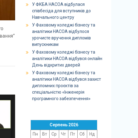
У ФКБА НАСОА відбулася
співбесіда для вступників до
Навчального центру
У Фаховому коледжі бізнесу та
го
аналітики НАСОА відбулося
ування”
урочисте вручення дипломів
випускникам
У Фаховому коледжі бізнесу та
аналітики НАСОА відбувся онлайн
День відкритих дверей
У Фаховому коледжі бізнесу та
аналітики НАСОА відбувся захист
дипломних проєктів за
спеціальністю «Інженерія
програмного забезпечення»
Серпень 2026
Пн
Вт
Ср
Чт
Пт
Сб
Нд