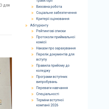
траєкторії
БО для
Виховна робота
Соціальне забезпечення
Критерії оцінювання
Абітурієнту
Рейтингові списки
Протоколи приймальної
комісії
Накази про зарахування
Перелік документів для
вступу
Правила прийому до
коледжу
Програми вступних
випробувань
Переваги навчання
Спеціальності
Терміни вступної
компанії 2026