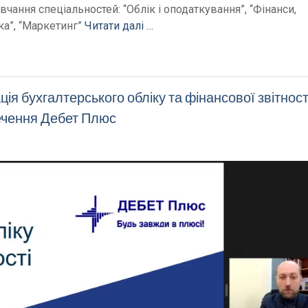
чання спеціальностей: “Облік і оподаткування”, “Фінанси,
ка”, “Маркетинг”
Читати далі …
ія бухгалтерського обліку та фінансової звітності
ечення Дебет Плюс