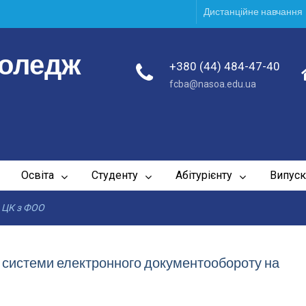
Дистанційне навчання
коледж
+380 (44) 484-47-40
fcba@nasoa.edu.ua
Освіта
Студенту
Абітурієнту
Випуск
я
ЦК з ФОО
це системи електронного документообороту на