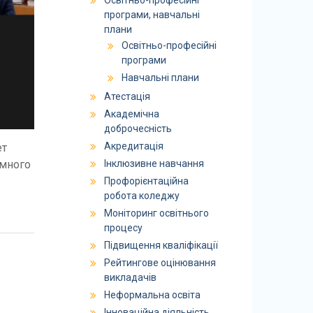
Освітньо-професійні
програми, навчальні
плани
Освітньо-професійні
програми
Навчальні плани
Атестація
Академічна
доброчесність
Акредитація
ет
Інклюзивне навчання
амного
Профорієнтаційна
робота коледжу
Моніторинг освітнього
процесу
Підвищення кваліфікації
Рейтингове оцінювання
викладачів
Неформальна освіта
Інноваційна діяльність