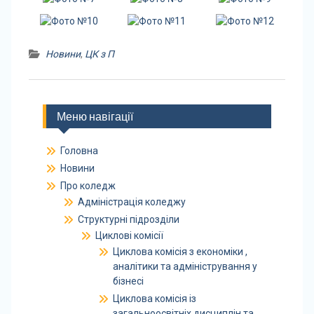
Новини
,
ЦК з П
Меню навігації
Головна
Новини
Про коледж
Адміністрація коледжу
Структурні підрозділи
Циклові комісії
Циклова комісія з економіки ,
аналітики та адміністрування у
бізнесі
Циклова комісія із
загальноосвітніх дисциплін та