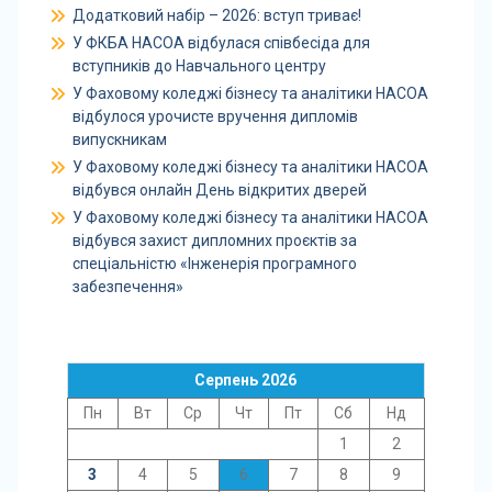
Додатковий набір – 2026: вступ триває!
У ФКБА НАСОА відбулася співбесіда для
вступників до Навчального центру
У Фаховому коледжі бізнесу та аналітики НАСОА
відбулося урочисте вручення дипломів
випускникам
У Фаховому коледжі бізнесу та аналітики НАСОА
відбувся онлайн День відкритих дверей
У Фаховому коледжі бізнесу та аналітики НАСОА
відбувся захист дипломних проєктів за
спеціальністю «Інженерія програмного
забезпечення»
Серпень 2026
Пн
Вт
Ср
Чт
Пт
Сб
Нд
1
2
3
4
5
6
7
8
9