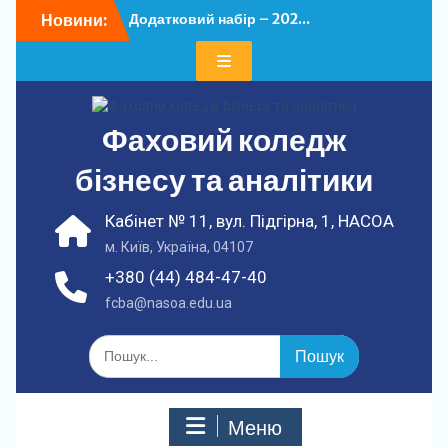
Перейти
Новини:
Додатковий набір – 202...
до
У ФКБА НАСОА
вмісту
відбулася...
Фаховий коледж
бізнесу та аналітики
Кабінет № 11, вул. Підгірна, 1, НАСОА
м. Київ, Україна, 04107
+380 (44) 484-47-40
fcba@nasoa.edu.ua
Шукати:
Меню