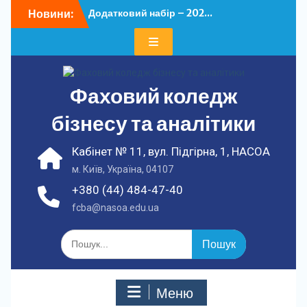
Перейти
Новини:
Додатковий набір – 202...
до
У ФКБА НАСОА
вмісту
відбулася...
Фаховий коледж
бізнесу та аналітики
Кабінет № 11, вул. Підгірна, 1, НАСОА
м. Київ, Україна, 04107
+380 (44) 484-47-40
fcba@nasoa.edu.ua
Шукати:
Меню