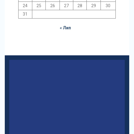
24
25
26
27
28
29
30
31
« Лип