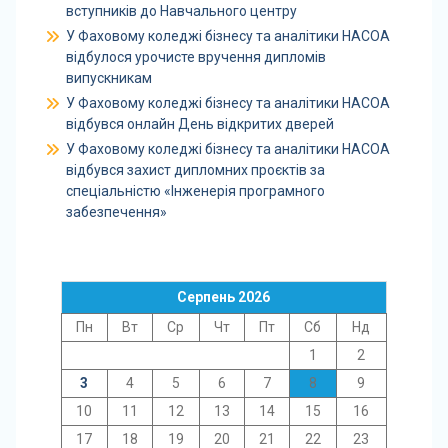
вступників до Навчального центру
У Фаховому коледжі бізнесу та аналітики НАСОА
відбулося урочисте вручення дипломів
випускникам
У Фаховому коледжі бізнесу та аналітики НАСОА
відбувся онлайн День відкритих дверей
У Фаховому коледжі бізнесу та аналітики НАСОА
відбувся захист дипломних проєктів за
спеціальністю «Інженерія програмного
забезпечення»
Серпень 2026
Пн
Вт
Ср
Чт
Пт
Сб
Нд
1
2
3
4
5
6
7
8
9
10
11
12
13
14
15
16
17
18
19
20
21
22
23