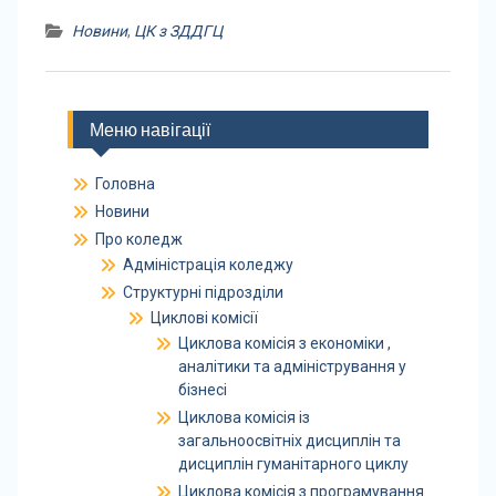
Новини
,
ЦК з ЗДДГЦ
Меню навігації
Головна
Новини
Про коледж
Адміністрація коледжу
Структурні підрозділи
Циклові комісії
Циклова комісія з економіки ,
аналітики та адміністрування у
бізнесі
Циклова комісія із
загальноосвітніх дисциплін та
дисциплін гуманітарного циклу
Циклова комісія з програмування