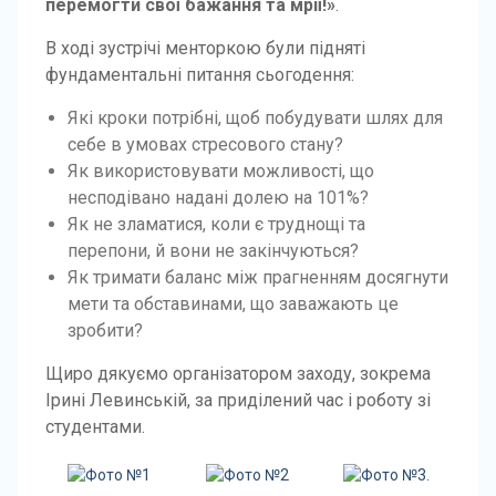
перемогти свої бажання та мрії!»
.
В ході зустрічі менторкою були підняті
фундаментальні питання сьогодення:
Які кроки потрібні, щоб побудувати шлях для
себе в умовах стресового стану?
Як використовувати можливості, що
несподівано надані долею на 101%?
Як не зламатися, коли є труднощі та
перепони, й вони не закінчуються?
Як тримати баланс між прагненням досягнути
мети та обставинами, що заважають це
зробити?
Щиро дякуємо організатором заходу, зокрема
Ірині Левинській, за приділений час і роботу зі
студентами.