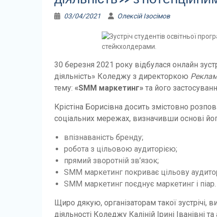
03/04/2021
Олексій Ізосімов
30 березня 2021 року відбулася онлайн зуст
діяльність» Коледжу з директоркою
Реклам
тему:
«SMM маркетинг»
та його застосуванн
Крістіна Борисівна досить змістовно розпов
соціальних мережах, визначивши основі йог
впізнаваність бренду;
робота з цільовою аудиторією;
прямий зворотній зв’язок;
SMM маркетинг покриває цільову аудиторі
SMM маркетинг поєднує маркетинг і піар.
Щиро дякую, організаторам такої зустрічі, в
діяльності Коледжу Каліній Ірині Іванівні та