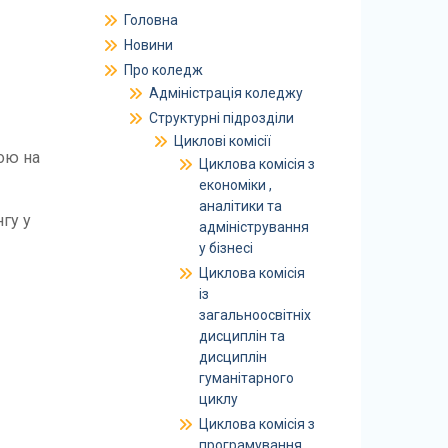
Головна
Новини
Про коледж
Адміністрація коледжу
Структурні підрозділи
Циклові комісії
ою на
Циклова комісія з
економіки ,
аналітики та
гу у
адміністрування
у бізнесі
Циклова комісія
із
загальноосвітніх
дисциплін та
дисциплін
гуманітарного
циклу
Циклова комісія з
програмування