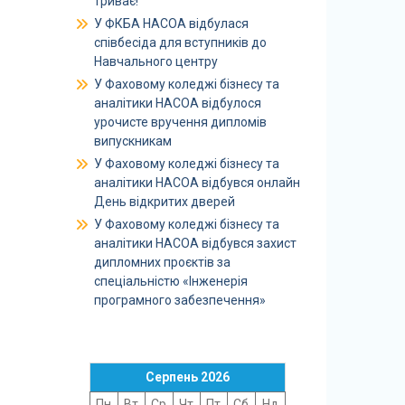
триває!
У ФКБА НАСОА відбулася
співбесіда для вступників до
Навчального центру
У Фаховому коледжі бізнесу та
аналітики НАСОА відбулося
урочисте вручення дипломів
випускникам
У Фаховому коледжі бізнесу та
аналітики НАСОА відбувся онлайн
День відкритих дверей
У Фаховому коледжі бізнесу та
аналітики НАСОА відбувся захист
дипломних проєктів за
спеціальністю «Інженерія
програмного забезпечення»
Серпень 2026
Пн
Вт
Ср
Чт
Пт
Сб
Нд