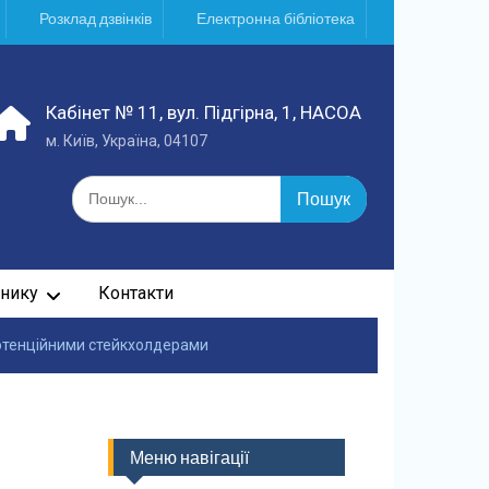
Розклад дзвінків
Електронна бібліотека
Кабінет № 11, вул. Підгірна, 1, НАСОА
м. Київ, Україна, 04107
Шукати:
нику
Контакти
 потенційними стейкхолдерами
Меню навігації