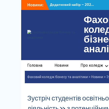
Перейти
Новини:
Додатковий набір – 202...
до
У ФКБА НАСОА відбулася...
вмісту
Фахо
коле
бізне
анал
Головна
Новини
Про коледж
Фаховий коледж бізнесу та аналітики
>
Новини
>
З
Зустріч студентів освітн
діяльність» з потенційн