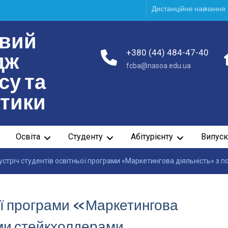
Дистанційне навчання
вий
+380 (44) 484-47-40
дж
fcba@nasoa.edu.ua
су та
ітики
Освіта
Студенту
Абітурієнту
Випуск
устріч студентів освітньої програми «Маркетингова діяльність» з
ьої програми «Маркетингова
ими стейкхолдерами