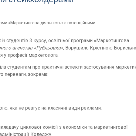
річ студентів 3 курсу, освітньої програми «Маркетингова
ного агенства «Рубльовка»
, Ворушило Крістіною Борисівн
я у професії маркетолога.
іла студентам про практичні аспекти застосування маркетин
о переваги, зокрема:
ю, яка не реагує на класичні види реклами;
икладачу циклової комісії з економіки та маркетингової
 адміністрації Коледжу.