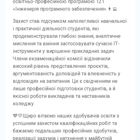
освітньо-професійною програмою 121
«Інженерія програмного забезпечення».👨‍💻
Захист став підсумком наполегливої навчальної
і практичної діяльності студентів, які
продемонстрували глибокі знання, аналітичне
мислення та вміння застосовувати сучасні ІТ-
інструменти у вирішенні прикладних задач.
Члени екзаменаційної комісії відзначили
високий рівень представлених проєктів,
аргументованість доповідей та впевненість у
відповідях на запитання. Це є свідченням не
лише професійної підготовки студентів, а й
якісної роботи викладачів та наставників
коледжу.
💙💛Щиро вітаємо наших здобувачів освіти з
успішним захистом кваліфікаційних робіт та
бажаємо подальших професійних здобутків,
реалізації задумів і натхнення у майбутній