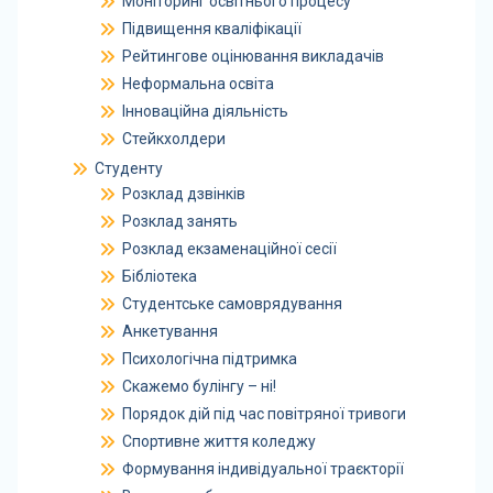
Моніторинг освітнього процесу
Підвищення кваліфікації
Рейтингове оцінювання викладачів
Неформальна освіта
Інноваційна діяльність
Стейкхолдери
Студенту
Розклад дзвінків
Розклад занять
Розклад екзаменаційної сесії
Бібліотека
Студентське самоврядування
Анкетування
Психологічна підтримка
Скажемо булінгу – ні!
Порядок дій під час повітряної тривоги
Спортивне життя коледжу
Формування індивідуальної траєкторії