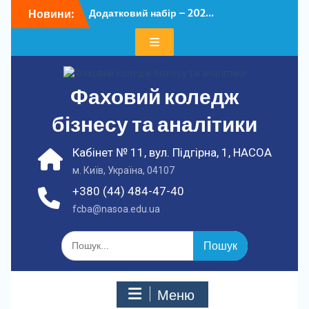
Перейти
Новини:
Додатковий набір – 202...
до
У ФКБА НАСОА
вмісту
відбулася...
Фаховий коледж
бізнесу та аналітики
Кабінет № 11, вул. Підгірна, 1, НАСОА
м. Київ, Україна, 04107
+380 (44) 484-47-40
fcba@nasoa.edu.ua
Шукати:
Меню