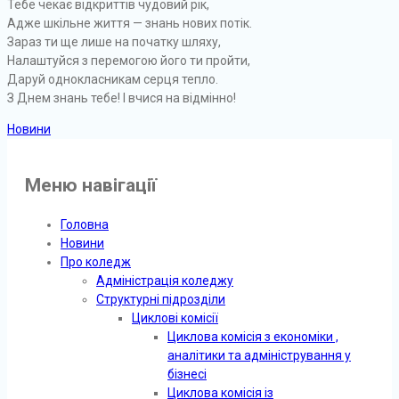
Тебе чекає відкриттів чудовий рік,
Адже шкільне життя — знань нових потік.
Зараз ти ще лише на початку шляху,
Налаштуйся з перемогою його ти пройти,
Даруй однокласникам серця тепло.
З Днем знань тебе! І вчися на відмінно!
Новини
Меню навігації
Головна
Новини
Про коледж
Адміністрація коледжу
Структурні підрозділи
Циклові комісії
Циклова комісія з економіки ,
аналітики та адміністрування у
бізнесі
Циклова комісія із