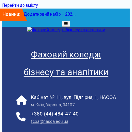
Перейти до вмісту
Новини:
Додатковий набір – 202...
У ФКБА НАСОА
відбулася...
Фаховий коледж
бізнесу та аналітики
Кабінет № 11, вул. Підгірна, 1, НАСОА
м. Київ, Україна, 04107
+380 (44) 484-47-40
fcba@nasoa.edu.ua