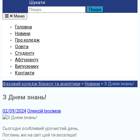
Шукати:
Меню
Головна
Новини
Про коледж
Освіта
Студенту
Абітурієнту
Випускнику
Контакти
Фаховий коледж бізнесу та аналітики
>
Новини
>
З Днем знань!
З Днем знань!
02/09/2024
Олексій Ізосімов
Сьогодні особливий урочистий день,
Поглянь же на світ цей ти веселіше!