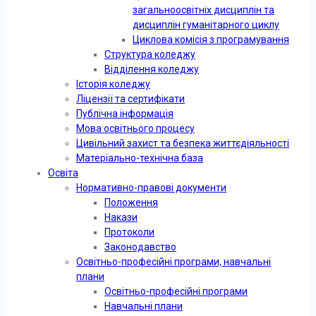
загальноосвітніх дисциплін та
дисциплін гуманітарного циклу
Циклова комісія з програмування
Структура коледжу
Відділення коледжу
Історія коледжу
Ліцензії та сертифікати
Публічна інформація
Мова освітнього процесу
Цивільний захист та безпека життєдіяльності
Матеріально-технічна база
Освіта
Нормативно-правові документи
Положення
Накази
Протоколи
Законодавство
Освітньо-професійні програми, навчальні
плани
Освітньо-професійні програми
Навчальні плани