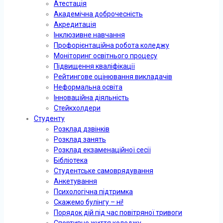
Атестація
Академічна доброчесність
Акредитація
Інклюзивне навчання
Профорієнтаційна робота коледжу
Моніторинг освітнього процесу
Підвищення кваліфікації
Рейтингове оцінювання викладачів
Неформальна освіта
Інноваційна діяльність
Стейкхолдери
Студенту
Розклад дзвінків
Розклад занять
Розклад екзаменаційної сесії
Бібліотека
Студентське самоврядування
Анкетування
Психологічна підтримка
Скажемо булінгу – ні!
Порядок дій під час повітряної тривоги
Спортивне життя коледжу