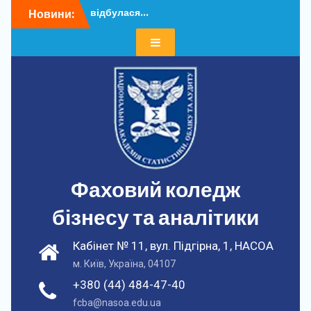
Перейти
відбулася...
Новини:
до
Додатковий набір – 202...
вмісту
У ФКБА НАСОА
відбулася...
Додатковий набір – 202...
У ФКБА НАСОА
відбулася...
Фаховий коледж
бізнесу та аналітики
Кабінет № 11, вул. Підгірна, 1, НАСОА
м. Київ, Україна, 04107
+380 (44) 484-47-40
fcba@nasoa.edu.ua