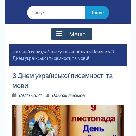
Шукати:
Меню
Фаховий коледж бізнесу та аналітики
>
Новини
>
З
Днем української писемності та мови!
З Днем української писемності та
мови!
09/11/2021
Олексій Ізосімов