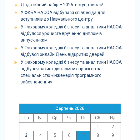
Додатковий набір – 2026: вступ триває!
У ФКБА НАСОА відбулася співбесіда для
вступників до Навчального центру
У Фаховому коледжі бізнесу та аналітики НАСОА
відбулося урочисте вручення дипломів
випускникам
У Фаховому коледжі бізнесу та аналітики НАСОА
відбувся онлайн День відкритих дверей
У Фаховому коледжі бізнесу та аналітики НАСОА
відбувся захист дипломних проєктів за
спеціальністю «Інженерія програмного
забезпечення»
Серпень 2026
Пн
Вт
Ср
Чт
Пт
Сб
Нд
1
2
3
4
5
6
7
8
9