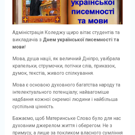
Адміністрація Коледжу щиро вітає студентів та
викладачів з
Днем української писемності та
мови
!
Мова, душа нації, як величний Дніпро, увібрала
крапельки, струмочки, потічки слів, приказок,
думок, текстів, живого спілкування.
Мова є основою духовного багатства народу та
інтелектуального потенціалу; найвагоміше
надбання кожної окремої людини і найбільша
суспільна цінність.
Бажаємо, щоб Материнське Слово було для нас
духовним джерелом життя і оберегом. Не з
примусу, а лише за покликом власного сумління