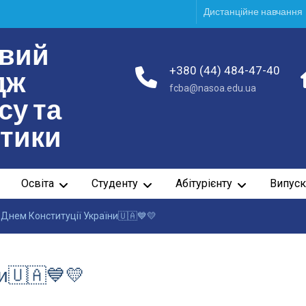
Дистанційне навчання
вий
+380 (44) 484-47-40
дж
fcba@nasoa.edu.ua
су та
ітики
Освіта
Студенту
Абітурієнту
Випуск
 Днем Конституції України🇺🇦💙💛
ни🇺🇦💙💛