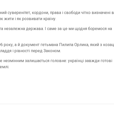
й суверенітет, кордони, права і свободи чітко визначені в
к жити і як розвивати країну.
та незалежна держава. І саме за це ми щодня боремося на
6 року, а й документ гетьмана Пилипа Орлика, який з коза
ладдя і рівності перед Законом.
ле незмінним залишається головне: українці завжди готові
емлі.