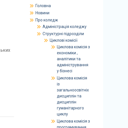
Головна
Новини
Про коледж
Адміністрація коледжу
Структурні підрозділи
Циклові комісії
Циклова комісія з
цьких
економіки ,
аналітики та
адміністрування
у бізнесі
Циклова комісія
із
загальноосвітніх
дисциплін та
дисциплін
гуманітарного
циклу
Циклова комісія з
програмування