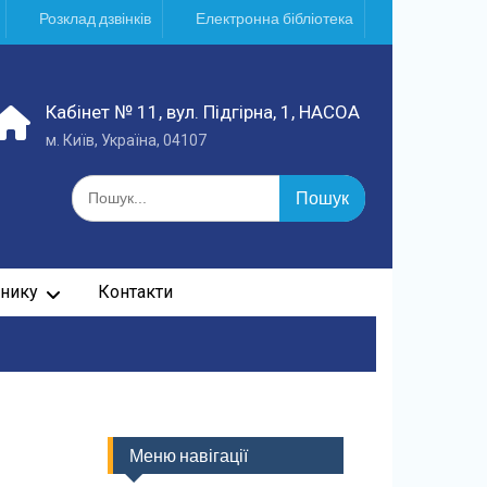
Розклад дзвінків
Електронна бібліотека
Кабінет № 11, вул. Підгірна, 1, НАСОА
м. Київ, Україна, 04107
Шукати:
нику
Контакти
Меню навігації