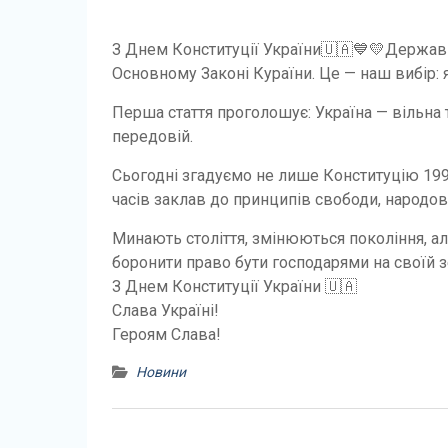
З Днем Конституції України🇺🇦💙💛Державни
Основному Законі Кураїни. Це — наш вибір: я
Перша стаття проголошує: Україна — вільна 
передовій.
Сьогодні згадуємо не лише Конституцію 199
часів заклав до принципів свободи, народов
Минають століття, змінюються покоління, а
боронити право бути господарями на своїй з
З Днем Конституції України 🇺🇦
Слава Україні!
Героям Слава!
Новини