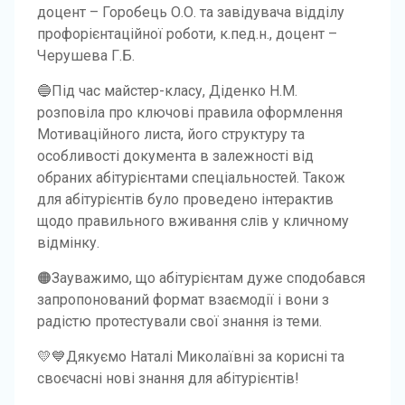
доцент – Горобець О.О. та завідувача відділу
профорієнтаційної роботи, к.пед.н., доцент –
Черушева Г.Б.
🔵Під час майстер-класу, Діденко Н.М.
розповіла про ключові правила оформлення
Мотиваційного листа, його структуру та
особливості документа в залежності від
обраних абітурієнтами спеціальностей. Також
для абітурієнтів було проведено інтерактив
щодо правильного вживання слів у кличному
відмінку.
🟠Зауважимо, що абітурієнтам дуже сподобався
запропонований формат взаємодії і вони з
радістю протестували свої знання із теми.
💛💙Дякуємо Наталі Миколаївні за корисні та
своєчасні нові знання для абітурієнтів!