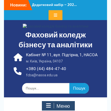
Перейти
Новини:
Додатковий набір – 202...
до
У ФКБА НАСОА
вмісту
відбулася...
Фаховий коледж
бізнесу та аналітики
Кабінет № 11, вул. Підгірна, 1, НАСОА
м. Київ, Україна, 04107
+380 (44) 484-47-40
fcba@nasoa.edu.ua
Шукати:
Меню