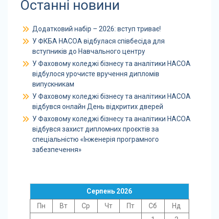
Останні новини
Додатковий набір – 2026: вступ триває!
У ФКБА НАСОА відбулася співбесіда для
вступників до Навчального центру
У Фаховому коледжі бізнесу та аналітики НАСОА
відбулося урочисте вручення дипломів
випускникам
У Фаховому коледжі бізнесу та аналітики НАСОА
відбувся онлайн День відкритих дверей
У Фаховому коледжі бізнесу та аналітики НАСОА
відбувся захист дипломних проєктів за
спеціальністю «Інженерія програмного
забезпечення»
Серпень 2026
Пн
Вт
Ср
Чт
Пт
Сб
Нд