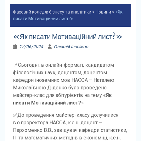
Фаховий коледж бізнесу та аналітики
>
Новини
>
«Як
писати Мотиваційний лист?»
«Як писати Мотиваційний лист?»
12/06/2024
Олексій Ізосімов
📌Сьогодні, в онлайн-форматі, кандидатом
філологічних наук, доцентом, доцентом
кафедри іноземних мов НАСОА – Наталею
Миколаївною Діденко було проведено
майстер-клас для абітурієнтів на тему
«Як
писати Мотиваційний лист?»
✅️До проведення майстер-класу долучилися
в.о.проректора НАСОА, к.е.н. доцент –
Пархоменко В.В., завідувач кафедри статистики,
ІТ та математичних методів в економіці, к.е.н.,