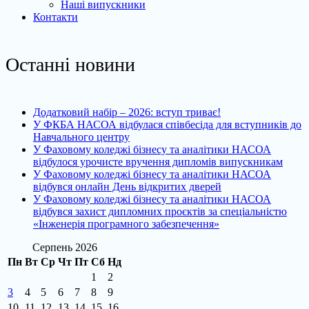
Наші випускники
Контакти
Останні новини
Додатковий набір – 2026: вступ триває!
У ФКБА НАСОА відбулася співбесіда для вступників до
Навчального центру
У Фаховому коледжі бізнесу та аналітики НАСОА
відбулося урочисте вручення дипломів випускникам
У Фаховому коледжі бізнесу та аналітики НАСОА
відбувся онлайн День відкритих дверей
У Фаховому коледжі бізнесу та аналітики НАСОА
відбувся захист дипломних проєктів за спеціальністю
«Інженерія програмного забезпечення»
Серпень 2026
Пн
Вт
Ср
Чт
Пт
Сб
Нд
1
2
3
4
5
6
7
8
9
10
11
12
13
14
15
16