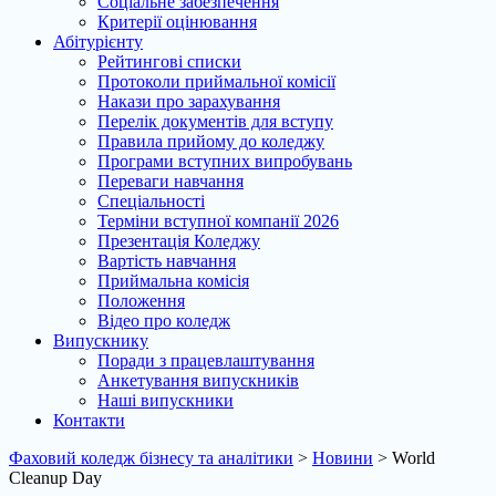
Соціальне забезпечення
Критерії оцінювання
Абітурієнту
Рейтингові списки
Протоколи приймальної комісії
Накази про зарахування
Перелік документів для вступу
Правила прийому до коледжу
Програми вступних випробувань
Переваги навчання
Спеціальності
Терміни вступної компанії 2026
Презентація Коледжу
Вартість навчання
Приймальна комісія
Положення
Відео про коледж
Випускнику
Поради з працевлаштування
Анкетування випускників
Наші випускники
Контакти
Фаховий коледж бізнесу та аналітики
>
Новини
>
World
Cleanup Day