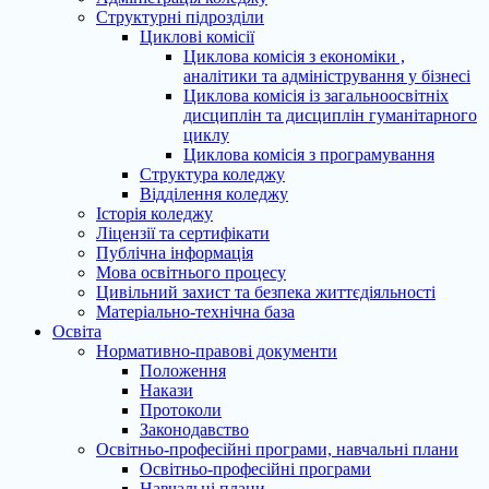
Структурні підрозділи
Циклові комісії
Циклова комісія з економіки ,
аналітики та адміністрування у бізнесі
Циклова комісія із загальноосвітніх
дисциплін та дисциплін гуманітарного
циклу
Циклова комісія з програмування
Структура коледжу
Відділення коледжу
Історія коледжу
Ліцензії та сертифікати
Публічна інформація
Мова освітнього процесу
Цивільний захист та безпека життєдіяльності
Матеріально-технічна база
Освіта
Нормативно-правові документи
Положення
Накази
Протоколи
Законодавство
Освітньо-професійні програми, навчальні плани
Освітньо-професійні програми
Навчальні плани