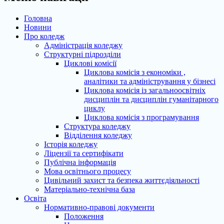
Головна
Новини
Про коледж
Адміністрація коледжу
Структурні підрозділи
Циклові комісії
Циклова комісія з економіки ,
аналітики та адміністрування у бізнесі
Циклова комісія із загальноосвітніх
дисциплін та дисциплін гуманітарного
циклу
Циклова комісія з програмування
Структура коледжу
Відділення коледжу
Історія коледжу
Ліцензії та сертифікати
Публічна інформація
Мова освітнього процесу
Цивільний захист та безпека життєдіяльності
Матеріально-технічна база
Освіта
Нормативно-правові документи
Положення