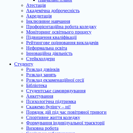
Атестація
Академічна доброчесність
Акредитація
Інклюзивне навчання
Профорієнтаційна робота коледжу
Моніторинг освітнього процесу
Підвищення кваліфікації
Рейтингове оцінювання викладачів
Неформальна освіта
Інноваційна діяльність
Стейкхолдери
Студенту
Розклад дзвінків
Розклад занять
Розклад екзаменаційної сесії
Бібліотека
Студентське самоврядування
Анкетування
Психологічна підтримка
Скажемо булінгу – ні!
Порядок дій під час повітряної тривоги
Спортивне життя коледжу
Формування індивідуальної траєкторії
Виховна робота