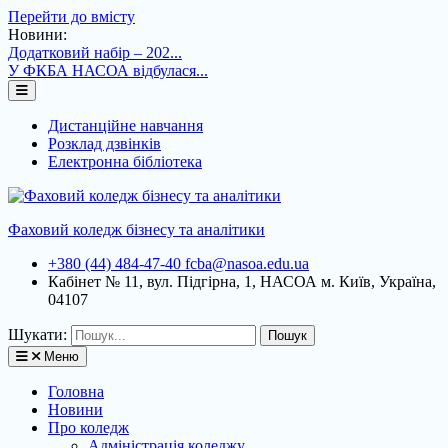
Перейти до вмісту
Новини:
Додатковий набір – 202...
У ФКБА НАСОА відбулася...
Дистанційне навчання
Розклад дзвінків
Електронна бібліотека
Фаховий коледж бізнесу та аналітики
+380 (44) 484-47-40
fcba@nasoa.edu.ua
Кабінет № 11, вул. Підгірна, 1, НАСОА
м. Київ, Україна,
04107
Шукати:
Меню
Головна
Новини
Про коледж
Адміністрація коледжу