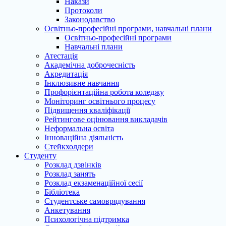
Накази
Протоколи
Законодавство
Освітньо-професійні програми, навчальні плани
Освітньо-професійні програми
Навчальні плани
Атестація
Академічна доброчесність
Акредитація
Інклюзивне навчання
Профорієнтаційна робота коледжу
Моніторинг освітнього процесу
Підвищення кваліфікації
Рейтингове оцінювання викладачів
Неформальна освіта
Інноваційна діяльність
Стейкхолдери
Студенту
Розклад дзвінків
Розклад занять
Розклад екзаменаційної сесії
Бібліотека
Студентське самоврядування
Анкетування
Психологічна підтримка