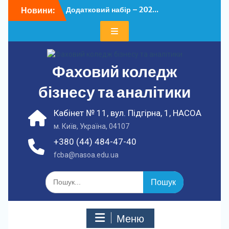
Перейти
Новини:
Додатковий набір – 202...
до
У ФКБА НАСОА
вмісту
відбулася...
Фаховий коледж
бізнесу та аналітики
Кабінет № 11, вул. Підгірна, 1, НАСОА
м. Київ, Україна, 04107
+380 (44) 484-47-40
fcba@nasoa.edu.ua
Шукати:
Меню