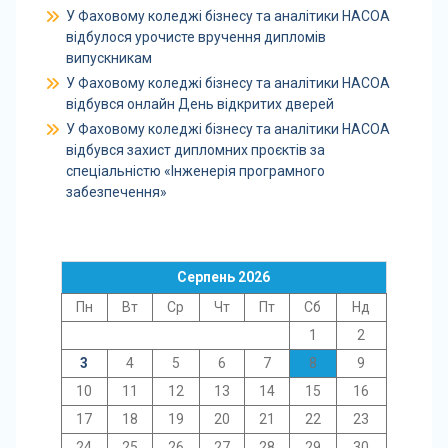
У Фаховому коледжі бізнесу та аналітики НАСОА
відбулося урочисте вручення дипломів
випускникам
У Фаховому коледжі бізнесу та аналітики НАСОА
відбувся онлайн День відкритих дверей
У Фаховому коледжі бізнесу та аналітики НАСОА
відбувся захист дипломних проєктів за
спеціальністю «Інженерія програмного
забезпечення»
Серпень 2026
Пн
Вт
Ср
Чт
Пт
Сб
Нд
1
2
3
4
5
6
7
8
9
10
11
12
13
14
15
16
17
18
19
20
21
22
23
24
25
26
27
28
29
30