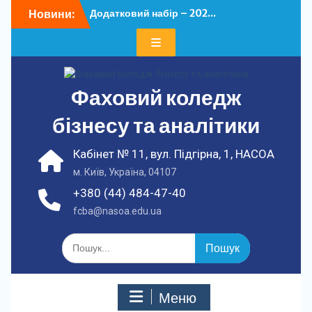
Перейти
Новини:
Додатковий набір – 202...
до
У ФКБА НАСОА
вмісту
відбулася...
Фаховий коледж
бізнесу та аналітики
Кабінет № 11, вул. Підгірна, 1, НАСОА
м. Київ, Україна, 04107
+380 (44) 484-47-40
fcba@nasoa.edu.ua
Шукати:
Меню