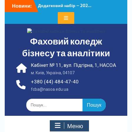
Перейти
Новини:
Додатковий набір – 202...
до
У ФКБА НАСОА
вмісту
відбулася...
Фаховий коледж
бізнесу та аналітики
Кабінет № 11, вул. Підгірна, 1, НАСОА
м. Київ, Україна, 04107
+380 (44) 484-47-40
fcba@nasoa.edu.ua
Шукати:
Меню