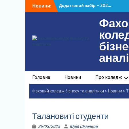
Перейти
Новини:
Додатковий набір – 202...
до
У ФКБА НАСОА відбулася...
вмісту
Фахо
коле
бізне
анал
Головна
Новини
Про коледж
Фаховий коледж бізнесу та аналітики
>
Новини
>
Т
Талановиті студенти
26/03/2025
Юрій Шмельов