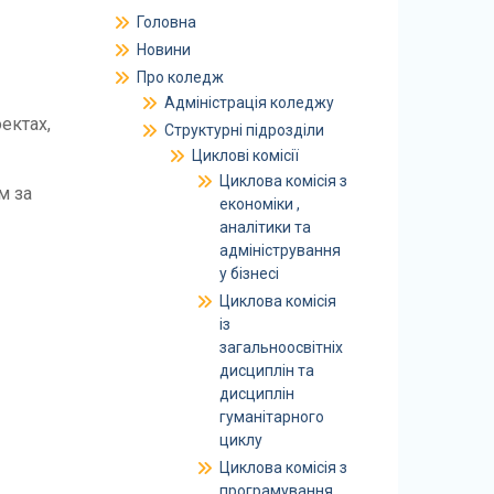
Головна
Новини
Про коледж
Адміністрація коледжу
оектах,
Структурні підрозділи
Циклові комісії
Циклова комісія з
м за
економіки ,
аналітики та
адміністрування
у бізнесі
Циклова комісія
із
загальноосвітніх
дисциплін та
дисциплін
гуманітарного
циклу
Циклова комісія з
програмування