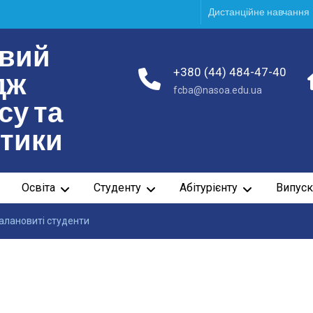
Дистанційне навчання
вий
+380 (44) 484-47-40
дж
fcba@nasoa.edu.ua
су та
ітики
Освіта
Студенту
Абітурієнту
Випуск
алановиті студенти