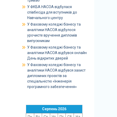
триває!
У ФКБА НАСОА відбулася
співбесіда для вступників до
Навчального центру
У Фаховому коледжі бізнесу та
аналітики НАСОА відбулося
урочисте вручення дипломів
випускникам
У Фаховому коледжі бізнесу та
аналітики НАСОА відбувся онлайн
День відкритих дверей
У Фаховому коледжі бізнесу та
аналітики НАСОА відбувся захист
дипломних проєктів за
спеціальністю «Інженерія
програмного забезпечення»
Серпень 2026
Пн
Вт
Ср
Чт
Пт
Сб
Нд