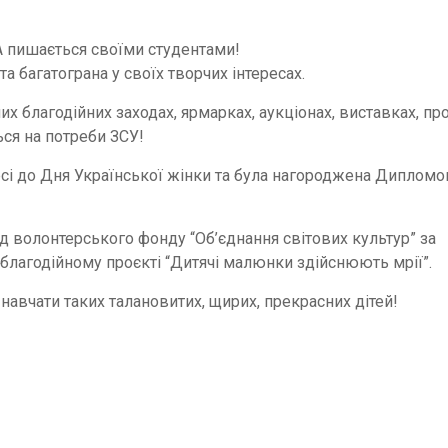
А пишається своїми студентами!
а багатограна у своїх творчих інтересах.
их благодійних заходах, ярмарках, аукціонах, виставках, пр
ся на потреби ЗСУ!
сі до Дня Української жінки та була нагороджена Дипломо
 волонтерського фонду “Об’єднання світових культур” за
у благодійному проєкті “Дитячі малюнки здійснюють мрії”.
авчати таких талановитих, щирих, прекрасних дітей!