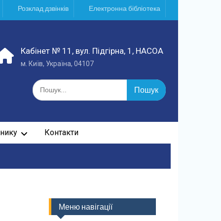
Розклад дзвінків
Електронна бібліотека
Кабінет № 11, вул. Підгірна, 1, НАСОА
м. Київ, Україна, 04107
Шукати:
нику
Контакти
Меню навігації