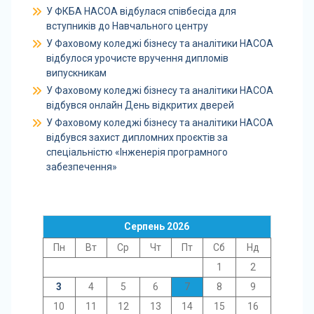
У ФКБА НАСОА відбулася співбесіда для
вступників до Навчального центру
У Фаховому коледжі бізнесу та аналітики НАСОА
відбулося урочисте вручення дипломів
випускникам
У Фаховому коледжі бізнесу та аналітики НАСОА
відбувся онлайн День відкритих дверей
У Фаховому коледжі бізнесу та аналітики НАСОА
відбувся захист дипломних проєктів за
спеціальністю «Інженерія програмного
забезпечення»
Серпень 2026
Пн
Вт
Ср
Чт
Пт
Сб
Нд
1
2
3
4
5
6
7
8
9
10
11
12
13
14
15
16