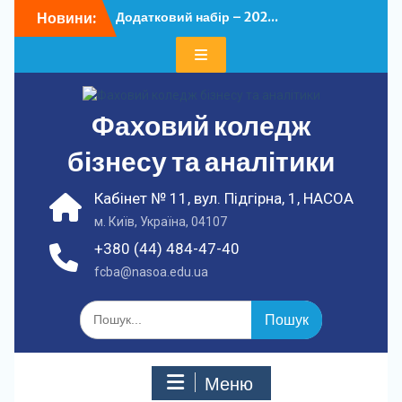
Перейти
Новини:
Додатковий набір – 202...
до
У ФКБА НАСОА
вмісту
відбулася...
Фаховий коледж
бізнесу та аналітики
Кабінет № 11, вул. Підгірна, 1, НАСОА
м. Київ, Україна, 04107
+380 (44) 484-47-40
fcba@nasoa.edu.ua
Шукати:
Меню