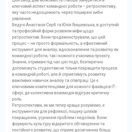
Цей захід дав можливість глибше зануритися в
ключовий аспект командної роботи – ретроспективу,
яку часто недооцінюють через поширені хибні
уявлення.
Ведучі Анастасія Серб та Юлія Янішевська, в доступній
та професійній формі розвіяли міфи щодо
ретроспектив. Вони продемонстрували, що цей
процес – не просто формальність, а ефективний
інструмент для аналізу, вдосконалення та розвитку як
командної роботи, так і кожного учасника проєкту.
Знання, отримані під час цієї події, безперечно
допоможуть студентам не тільки покращити процеси
в командній роботі, але й сприятимуть розвитку
важливих навичок аналізу та співпраці. Це є
ключовими компетенціями для кожного фахівця в ІТ-
сфері, де колективна взаємодія відіграє критичну
роль.
Ретроспективи, як ми тепер краще розуміємо, є
інструментом для рефлексії, пошуку шляхів
покращення, усунення проблем і недоліків. Вони
формують культуру відкритого обговорення та
постійного розвитку, що сприяє досягненню більш