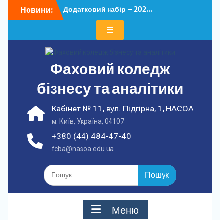
Перейти
Новини:
Додатковий набір – 202...
до
У ФКБА НАСОА
вмісту
відбулася...
Фаховий коледж
бізнесу та аналітики
Кабінет № 11, вул. Підгірна, 1, НАСОА
м. Київ, Україна, 04107
+380 (44) 484-47-40
fcba@nasoa.edu.ua
Шукати:
Меню