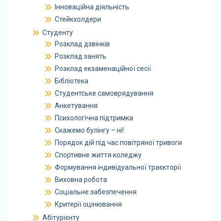
Інноваційна діяльність
Стейкхолдери
Студенту
Розклад дзвінків
Розклад занять
Розклад екзаменаційної сесії
Бібліотека
Студентське самоврядування
Анкетування
Психологічна підтримка
Скажемо булінгу – ні!
Порядок дій під час повітряної тривоги
Спортивне життя коледжу
Формування індивідуальної траєкторії
Виховна робота
Соціальне забезпечення
Критерії оцінювання
Абітурієнту