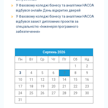
У Фаховому коледжі бізнесу та аналітики НАСОА
відбувся онлайн День відкритих дверей
У Фаховому коледжі бізнесу та аналітики НАСОА
відбувся захист дипломних проєктів за
спеціальністю «Інженерія програмного
забезпечення»
Серпень 2026
Пн
Вт
Ср
Чт
Пт
Сб
Нд
1
2
3
4
5
6
7
8
9
10
11
12
13
14
15
16
17
18
19
20
21
22
23
24
25
26
27
28
29
30
31