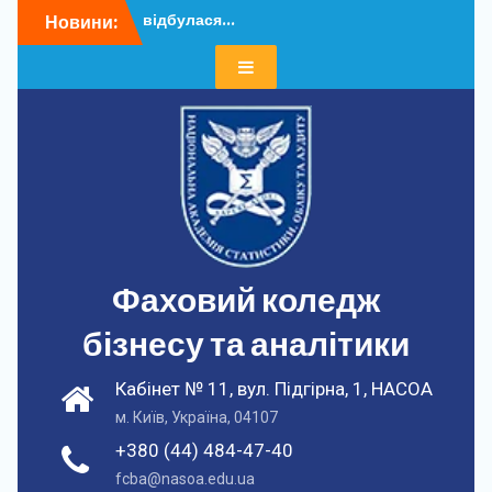
Перейти
відбулася...
Новини:
до
Додатковий набір – 202...
вмісту
У ФКБА НАСОА
відбулася...
Додатковий набір – 202...
У ФКБА НАСОА
відбулася...
Фаховий коледж
бізнесу та аналітики
Кабінет № 11, вул. Підгірна, 1, НАСОА
м. Київ, Україна, 04107
+380 (44) 484-47-40
fcba@nasoa.edu.ua