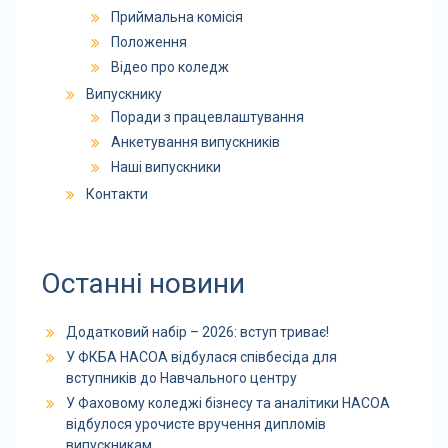
Приймальна комісія
Положення
Відео про коледж
Випускнику
Поради з працевлаштування
Анкетування випускників
Наші випускники
Контакти
Останні новини
Додатковий набір – 2026: вступ триває!
У ФКБА НАСОА відбулася співбесіда для
вступників до Навчального центру
У Фаховому коледжі бізнесу та аналітики НАСОА
відбулося урочисте вручення дипломів
випускникам