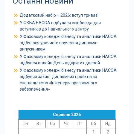
Останні новини
Додатковий набір – 2026: вступ триває!
У ФКБА НАСОА відбулася співбесіда для
вступників до Навчального центру
У Фаховому коледжі бізнесу та аналітики НАСОА
відбулося урочисте вручення дипломів
випускникам
У Фаховому коледжі бізнесу та аналітики НАСОА
відбувся онлайн День відкритих дверей
У Фаховому коледжі бізнесу та аналітики НАСОА
відбувся захист дипломних проєктів за
спеціальністю «Інженерія програмного
забезпечення»
Серпень 2026
Пн
Вт
Ср
Чт
Пт
Сб
Нд
1
2