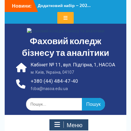
Перейти
Новини:
Додатковий набір – 202...
до
У ФКБА НАСОА
вмісту
відбулася...
Фаховий коледж
бізнесу та аналітики
Кабінет № 11, вул. Підгірна, 1, НАСОА
м. Київ, Україна, 04107
+380 (44) 484-47-40
fcba@nasoa.edu.ua
Шукати:
Меню