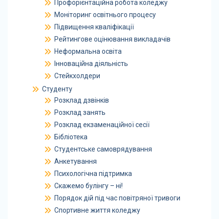
Профорієнтаційна робота коледжу
Моніторинг освітнього процесу
Підвищення кваліфікації
Рейтингове оцінювання викладачів
Неформальна освіта
Інноваційна діяльність
Стейкхолдери
Студенту
Розклад дзвінків
Розклад занять
Розклад екзаменаційної сесії
Бібліотека
Студентське самоврядування
Анкетування
Психологічна підтримка
Скажемо булінгу – ні!
Порядок дій під час повітряної тривоги
Спортивне життя коледжу