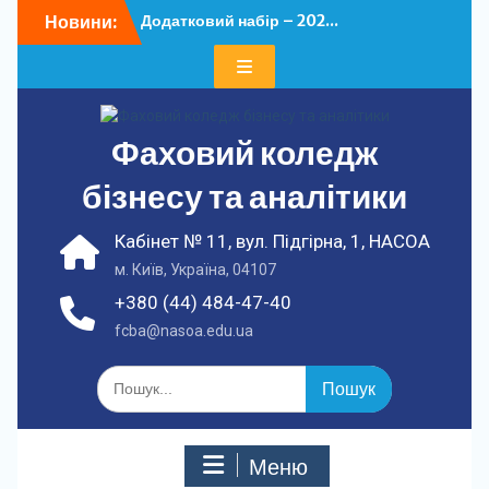
Перейти
Новини:
Додатковий набір – 202...
до
У ФКБА НАСОА
вмісту
відбулася...
Фаховий коледж
бізнесу та аналітики
Кабінет № 11, вул. Підгірна, 1, НАСОА
м. Київ, Україна, 04107
+380 (44) 484-47-40
fcba@nasoa.edu.ua
Шукати:
Меню