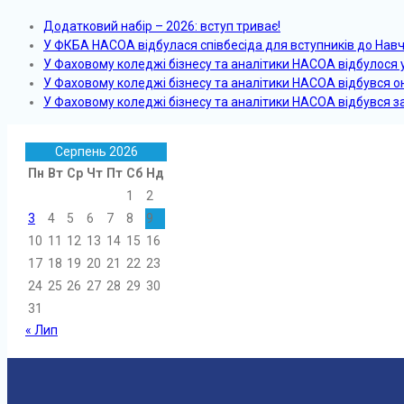
Додатковий набір – 2026: вступ триває!
У ФКБА НАСОА відбулася співбесіда для вступників до Нав
У Фаховому коледжі бізнесу та аналітики НАСОА відбулося
У Фаховому коледжі бізнесу та аналітики НАСОА відбувся 
У Фаховому коледжі бізнесу та аналітики НАСОА відбувся з
Серпень 2026
Пн
Вт
Ср
Чт
Пт
Сб
Нд
1
2
3
4
5
6
7
8
9
10
11
12
13
14
15
16
17
18
19
20
21
22
23
24
25
26
27
28
29
30
31
« Лип