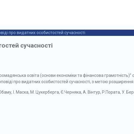
віді про видатних особистостей сучасності
тостей сучасності
Громадянська освіта (основи економіки та фінансова грамотність)”
повіді про видатних особистостей сучасності, з метою розширення
аму, І. Маска, М. Цукерберга, Є.Черняка, А. Вінтур, Р.Пората, У. Берн