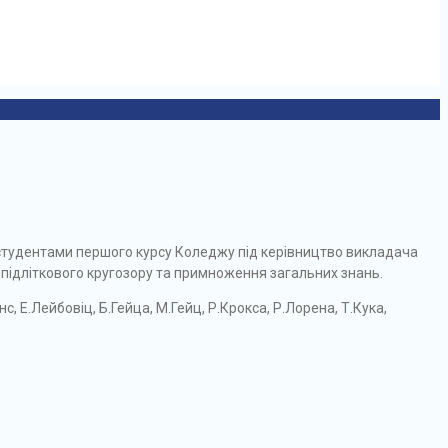
 студентами першого курсу Коледжу під керівництво викладача
 підліткового кругозору та примноження загальних знань.
с, Е.Лейбовіц, Б.Гейца, М.Гейц, Р.Крокса, Р.Лорена, Т.Кука,