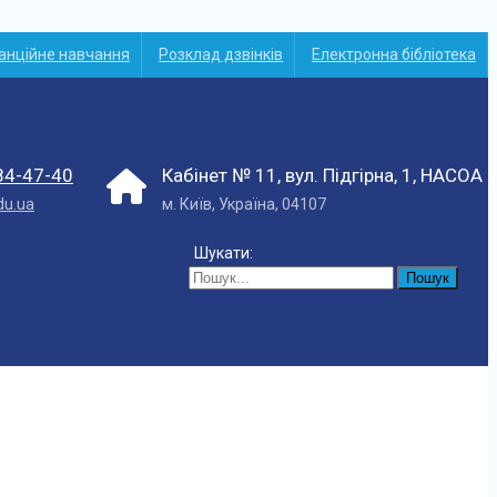
анційне навчання
Розклад дзвінків
Електронна бібліотека
84-47-40
Кабінет № 11, вул. Підгірна, 1, НАСОА
du.ua
м. Київ, Україна, 04107
Шукати: