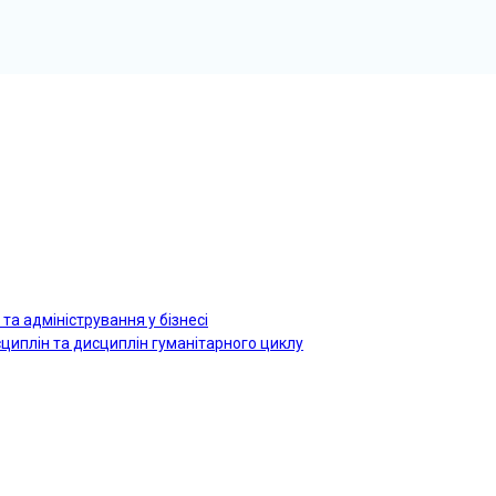
 та адміністрування у бізнесі
исциплін та дисциплін гуманітарного циклу