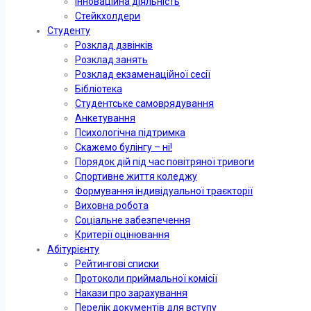
Інноваційна діяльність
Стейкхолдери
Студенту
Розклад дзвінків
Розклад занять
Розклад екзаменаційної сесії
Бібліотека
Студентське самоврядування
Анкетування
Психологічна підтримка
Скажемо булінгу – ні!
Порядок дій під час повітряної тривоги
Спортивне життя коледжу
Формування індивідуальної траєкторії
Виховна робота
Соціальне забезпечення
Критерії оцінювання
Абітурієнту
Рейтингові списки
Протоколи приймальної комісії
Накази про зарахування
Перелік документів для вступу