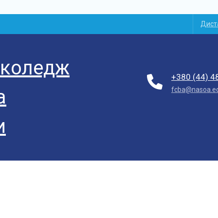
Дист
 коледж
+380 (44) 4
fcba@nasoa.e
а
и