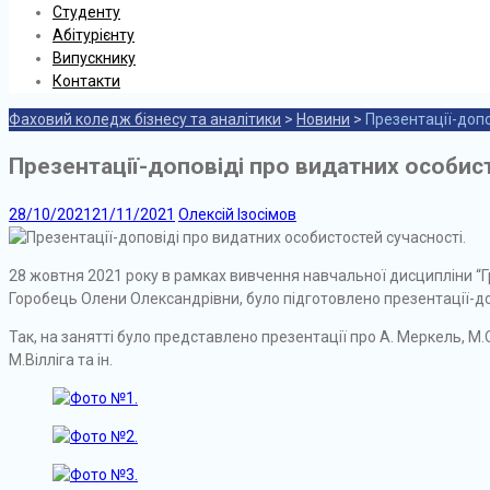
Студенту
Абітурієнту
Випускнику
Контакти
Фаховий коледж бізнесу та аналітики
>
Новини
>
Презентації-допо
Презентації-доповіді про видатних особис
28/10/2021
21/11/2021
Олексій Ізосімов
28 жовтня 2021 року в рамках вивчення навчальної дисципліни “
Горобець Олени Олександрівни, було підготовлено презентації-до
Так, на занятті було представлено презентації про А. Меркель, М.Об
М.Вілліга та ін.