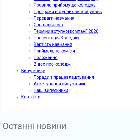
Правила прийому до коледжу
Програми вступних випробувань
Переваги навчання
Спеціальності
Терміни вступної компанії 2026
Презентація Коледжу
Вартість навчання
Приймальна комісія
Положення
Відео про коледж
Випускнику
Поради з працевлаштування
Анкетування випускників
Наші випускники
Контакти
Останні новини