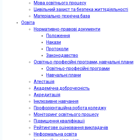
Мова освітнього процесу
Цивільний захист та безпека життєдіяльності
Матеріально-технічна база
Освіта
Нормативно-правові документи
Положення
Накази
Протоколи
Законодавство
Освітньо-професійні програми, навчальні плани
Освітньо-професійні програми
Навчальні плани
Атестація
Академічна доброчесність
Акредитація
Інклюзивне навчання
Профорієнтаційна робота коледжу
Моніторинг освітнього процесу
Підвищення кваліфікації
Рейтингове оцінювання викладачів
Неформальна освіта