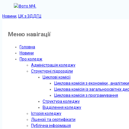
Новини
,
ЦК з ЗДДГЦ
Меню навігації
Головна
Новини
Про коледж
Адміністрація коледжу
Структурні підрозділи
Циклові комісії
Циклова комісія з економіки , аналітики
Циклова комісія із загальноосвітніх д
Циклова комісія з програмування
Структура коледжу
Відділення коледжу
Історія коледжу
Ліцензії та сертифікати
Публічна інформація