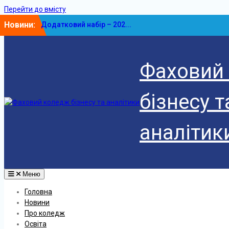
Перейти до вмісту
Новини:
Додатковий набір – 202...
У ФКБА НАСОА відбулася...
Фаховий
бізнесу т
аналітик
Меню
Головна
Новини
Про коледж
Освіта