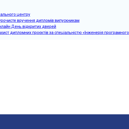
чального центру
 урочисте вручення дипломів випускникам
онлайн День відкритих дверей
ахист дипломних проєктів за спеціальністю «Інженерія програмног