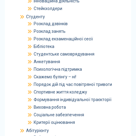
Інноваційна діяльність
Стейкхолдери
Студенту
Розклад дзвінків
Розклад занять
Розклад екзаменаційної сесії
Бібліотека
Студентське самоврядування
Анкетування
Психологічна підтримка
Скажемо булінгу – ні!
Порядок дій під час повітряної тривоги
Спортивне життя коледжу
Формування індивідуальної траєкторії
Виховна робота
Соціальне забезпечення
Критерії оцінювання
Абітурієнту