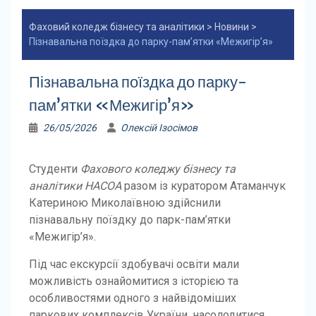
Фаховий коледж бізнесу та аналітики
>
Новини
>
Пізнавальна поїздка до парку-пам’ятки «Межигір’я»
Пізнавальна поїздка до парку-
пам’ятки «Межигір’я»
26/05/2026
Олексій Ізосімов
Студенти
Фахового коледжу бізнесу та
аналітики НАСОА
разом із куратором Атаманчук
Катериною Миколаївною здійснили
пізнавальну поїздку до парк-пам’ятки
«Межигір’я».
Під час екскурсії здобувачі освіти мали
можливість ознайомитися з історією та
особливостями одного з найвідоміших
паркових комплексів України, насолодитися