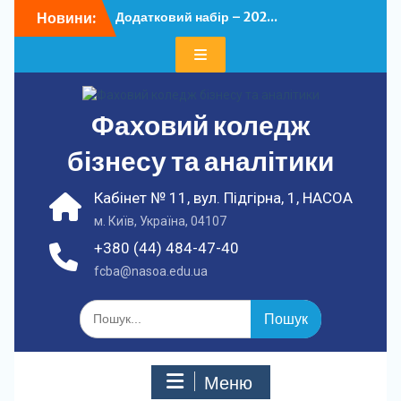
Перейти
Новини:
Додатковий набір – 202...
до
У ФКБА НАСОА
вмісту
відбулася...
Фаховий коледж
бізнесу та аналітики
Кабінет № 11, вул. Підгірна, 1, НАСОА
м. Київ, Україна, 04107
+380 (44) 484-47-40
fcba@nasoa.edu.ua
Шукати:
Меню