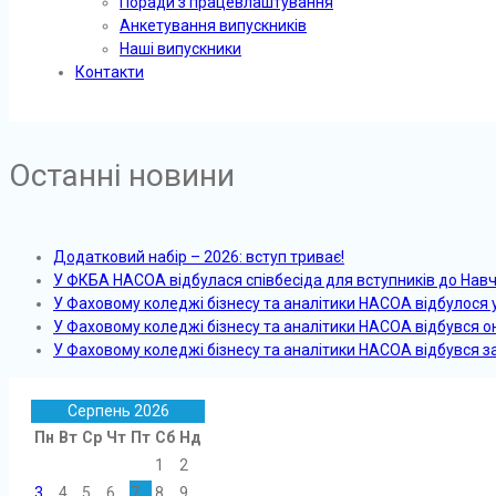
Поради з працевлаштування
Анкетування випускників
Наші випускники
Контакти
Останні новини
Додатковий набір – 2026: вступ триває!
У ФКБА НАСОА відбулася співбесіда для вступників до Нав
У Фаховому коледжі бізнесу та аналітики НАСОА відбулося
У Фаховому коледжі бізнесу та аналітики НАСОА відбувся 
У Фаховому коледжі бізнесу та аналітики НАСОА відбувся з
Серпень 2026
Пн
Вт
Ср
Чт
Пт
Сб
Нд
1
2
3
4
5
6
7
8
9