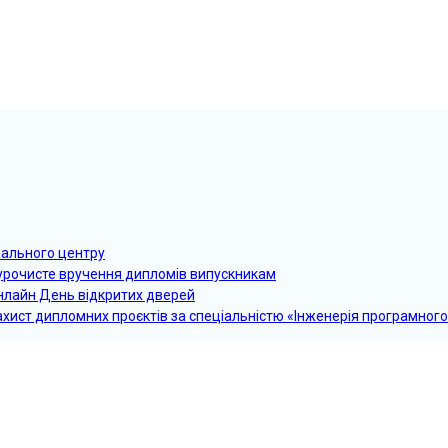
чального центру
 урочисте вручення дипломів випускникам
онлайн День відкритих дверей
ахист дипломних проєктів за спеціальністю «Інженерія програмног