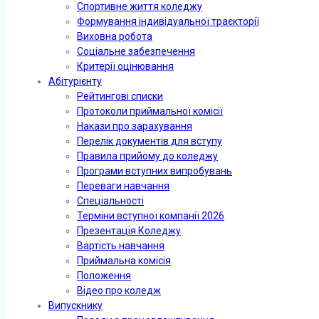
Спортивне життя коледжу
Формування індивідуальної траєкторії
Виховна робота
Соціальне забезпечення
Критерії оцінювання
Абітурієнту
Рейтингові списки
Протоколи приймальної комісії
Накази про зарахування
Перелік документів для вступу
Правила прийому до коледжу
Програми вступних випробувань
Переваги навчання
Спеціальності
Терміни вступної компанії 2026
Презентація Коледжу
Вартість навчання
Приймальна комісія
Положення
Відео про коледж
Випускнику