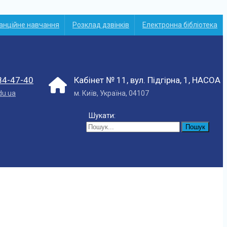
анційне навчання
Розклад дзвінків
Електронна бібліотека
84-47-40
Кабінет № 11, вул. Підгірна, 1, НАСОА
du.ua
м. Київ, Україна, 04107
Шукати: