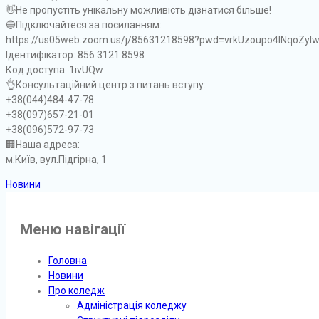
👋Не пропустіть унікальну можливість дізнатися більше!
🔵Підключайтеся за посиланням:
https://us05web.zoom.us/j/85631218598?pwd=vrkUzoupo4lNqoZylw
Ідентифікатор: 856 3121 8598
Код доступа: 1ivUQw
👌Консультаційний центр з питань вступу:
+38(044)484-47-78
+38(097)657-21-01
+38(096)572-97-73
🏢Наша адреса:
м.Київ, вул.Підгірна, 1
Новини
Меню навігації
Головна
Новини
Про коледж
Адміністрація коледжу