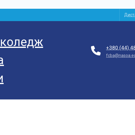
Дист
 коледж
+380 (44) 4
fcba@nasoa.e
а
и