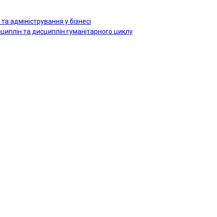
 та адміністрування у бізнесі
исциплін та дисциплін гуманітарного циклу