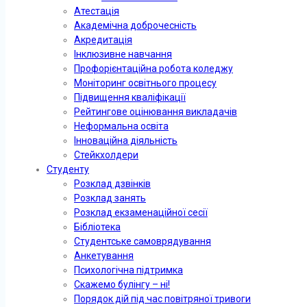
Атестація
Академічна доброчесність
Акредитація
Інклюзивне навчання
Профорієнтаційна робота коледжу
Моніторинг освітнього процесу
Підвищення кваліфікації
Рейтингове оцінювання викладачів
Неформальна освіта
Інноваційна діяльність
Стейкхолдери
Студенту
Розклад дзвінків
Розклад занять
Розклад екзаменаційної сесії
Бібліотека
Студентське самоврядування
Анкетування
Психологічна підтримка
Скажемо булінгу – ні!
Порядок дій під час повітряної тривоги