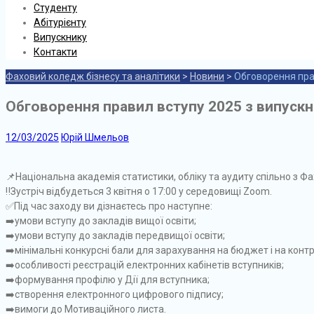
Студенту
Абітурієнту
Випускнику
Контакти
Фаховий коледж бізнесу та аналітики
>
Новини
>
Обговорення прав
Обговорення правил вступу 2025 з випускни
12/03/2025
Юрій Шмельов
📌Національна академія статистики, обліку та аудиту спільно з Ф
‼️Зустріч відбудеться 3 квітня о 17:00 у середовищі Zoom.
✅️Під час заходу ви дізнаєтесь про наступне:
➡️умови вступу до закладів вищої освіти;
➡️умови вступу до закладів передвищої освіти;
➡️мінімальні конкурсні бали для зарахування на бюджет і на контр
➡️особливості реєстрацій електронних кабінетів вступників;
➡️формування профілю у Дії для вступника;
➡️створення електронного цифрового підпису;
➡️вимоги до Мотиваційного листа.