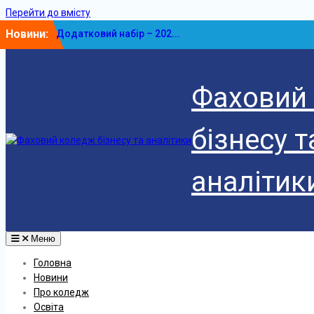
Перейти до вмісту
Новини:
Додатковий набір – 202...
У ФКБА НАСОА відбулася...
Фаховий
бізнесу т
аналітик
Меню
Головна
Новини
Про коледж
Освіта