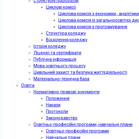
Структурні підрозділи
Циклові комісії
Циклова комісія з економіки , аналітики
Циклова комісія із загальноосвітніх д
Циклова комісія з програмування
Структура коледжу
Відділення коледжу
Історія коледжу
Ліцензії та сертифікати
Публічна інформація
Мова освітнього процесу
Цивільний захист та безпека життєдіяльності
Матеріально-технічна база
Освіта
Нормативно-правові документи
Положення
Накази
Протоколи
Законодавство
Освітньо-професійні програми, навчальні плани
Освітньо-професійні програми
Навчальні плани