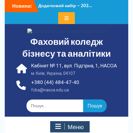
Перейти
Новини:
Додатковий набір – 202...
до
У ФКБА НАСОА
вмісту
відбулася...
Фаховий коледж
бізнесу та аналітики
Кабінет № 11, вул. Підгірна, 1, НАСОА
м. Київ, Україна, 04107
+380 (44) 484-47-40
fcba@nasoa.edu.ua
Шукати:
Меню