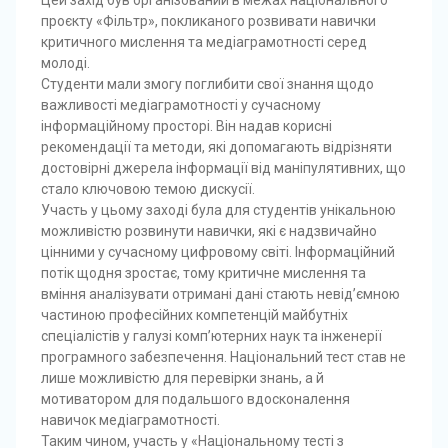
Цей захід був організований в межах національного
проєкту «Фільтр», покликаного розвивати навички
критичного мислення та медіаграмотності серед
молоді.
Студенти мали змогу поглибити свої знання щодо
важливості медіаграмотності у сучасному
інформаційному просторі. Він надав корисні
рекомендації та методи, які допомагають відрізняти
достовірні джерела інформації від маніпулятивних, що
стало ключовою темою дискусії.
Участь у цьому заході була для студентів унікальною
можливістю розвинути навички, які є надзвичайно
цінними у сучасному цифровому світі. Інформаційний
потік щодня зростає, тому критичне мислення та
вміння аналізувати отримані дані стають невід’ємною
частиною професійних компетенцій майбутніх
спеціалістів у галузі комп’ютерних наук та інженерії
програмного забезпечення. Національний тест став не
лише можливістю для перевірки знань, а й
мотиватором для подальшого вдосконалення
навичок медіаграмотності.
Таким чином, участь у «Національному тесті з