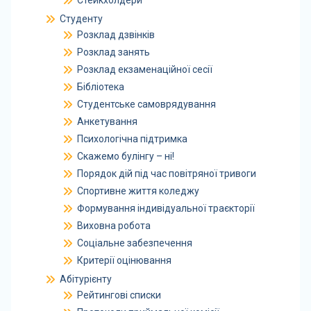
Стейкхолдери
Студенту
Розклад дзвінків
Розклад занять
Розклад екзаменаційної сесії
Бібліотека
Студентське самоврядування
Анкетування
Психологічна підтримка
Скажемо булінгу – ні!
Порядок дій під час повітряної тривоги
Спортивне життя коледжу
Формування індивідуальної траєкторії
Виховна робота
Соціальне забезпечення
Критерії оцінювання
Абітурієнту
Рейтингові списки