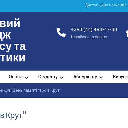
Дистанційне навчання
вий
+380 (44) 484-47-40
дж
fcba@nasoa.edu.ua
су та
ітики
Освіта
Студенту
Абітурієнту
Випуск
екція “День пам’яті героїв Крут”
їв Крут”