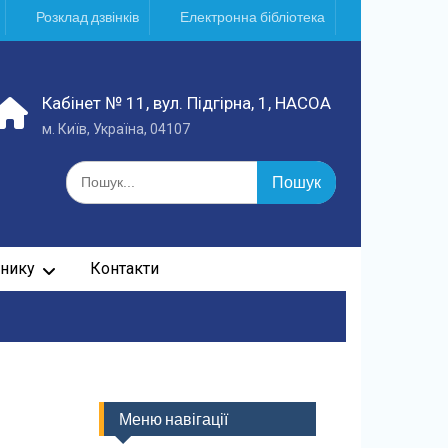
Розклад дзвінків
Електронна бібліотека
Кабінет № 11, вул. Підгірна, 1, НАСОА
м. Київ, Україна, 04107
Шукати:
нику
Контакти
Меню навігації