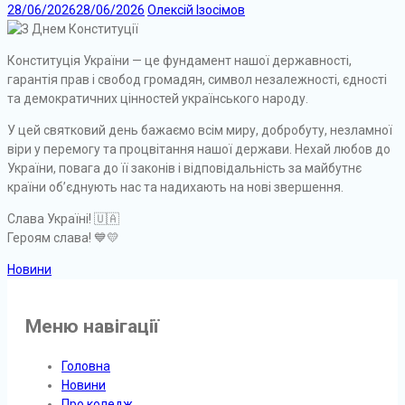
28/06/2026
28/06/2026
Олексій Ізосімов
Конституція України — це фундамент нашої державності,
гарантія прав і свобод громадян, символ незалежності, єдності
та демократичних цінностей українського народу.
У цей святковий день бажаємо всім миру, добробуту, незламної
віри у перемогу та процвітання нашої держави. Нехай любов до
України, повага до її законів і відповідальність за майбутнє
країни об’єднують нас та надихають на нові звершення.
Слава Україні! 🇺🇦
Героям слава! 💙💛
Новини
Меню навігації
Головна
Новини
Про коледж