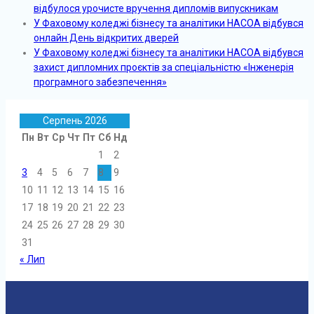
відбулося урочисте вручення дипломів випускникам
У Фаховому коледжі бізнесу та аналітики НАСОА відбувся
онлайн День відкритих дверей
У Фаховому коледжі бізнесу та аналітики НАСОА відбувся
захист дипломних проєктів за спеціальністю «Інженерія
програмного забезпечення»
Серпень 2026
Пн
Вт
Ср
Чт
Пт
Сб
Нд
1
2
3
4
5
6
7
8
9
10
11
12
13
14
15
16
17
18
19
20
21
22
23
24
25
26
27
28
29
30
31
« Лип