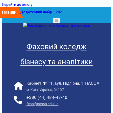
Перейти до вмісту
Новини:
Додатковий набір – 202...
У ФКБА НАСОА
відбулася...
Фаховий коледж
бізнесу та аналітики
Кабінет № 11, вул. Підгірна, 1, НАСОА
м. Київ, Україна, 04107
+380 (44) 484-47-40
fcba@nasoa.edu.ua