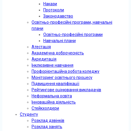
Накази
Протоколи
Законодавство
Освітньо-професійні програми, навчальні
плани
Освітньо-професійні програми
Навчальні плани
Атестація
Академічна доброчесність
Акредитація
Інклюзивне навчання
Профорієнтаційна робота коледжу
Моніторинг освітнього процесу
Підвищення кваліфікації
Рейтингове оцінювання викладачів
Неформальна освіта
Інноваційна діяльність
Стейкхолдери
Студенту
Розклад дзвінків
Розклад занять