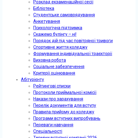
Розклад екзаменаційної сесії
Бібліотека
Студентське самоврядування
Анкетування
Психологічна підтримка
Скажемо булінгу – ні!
Порядок дій під час повітряної тривоги
Спортивне життя коледжу
Формування індивідуальної траєкторії
Виховна робота
Соціальне забезпечення
Критерії оцінювання
Абітурієнту
Рейтингові списки
Протоколи приймальної комісії
Накази про зарахування
Перелік документів для вступу
Правила прийому до коледжу
Програми вступних випробувань
Переваги навчання
Спеціальності
Терміни вступної компанії 2026