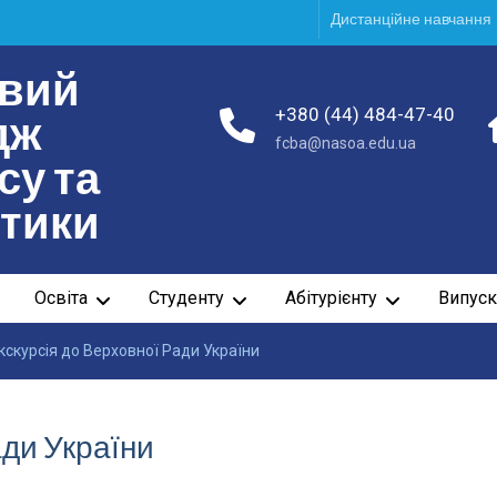
Дистанційне навчання
вий
+380 (44) 484-47-40
дж
fcba@nasoa.edu.ua
су та
ітики
Освіта
Студенту
Абітурієнту
Випуск
кскурсія до Верховної Ради України
ади України