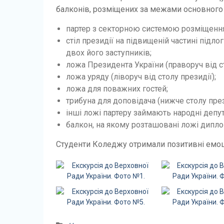
балконів, розміщених за межами основного 
партер з секторною системою розміщення
стіл президії на підвищеній частині підл
двох його заступників;
ложа Президента України (праворуч від ст
ложа уряду (ліворуч від столу президії);
ложа для поважних гостей;
трибуна для доповідача (нижче столу през
інші ложі партеру займають народні депут
балкон, на якому розташовані ложі диплом
Студенти Коледжу отримали позитивні емоці