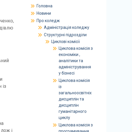
Головна
Новини
рченко,
Про коледж
удівлю
Адміністрація коледжу
Структурні підрозділи
Циклові комісії
Циклова комісія з
економіки ,
вний
аналітики та
адміністрування
у бізнесі
и
Циклова комісія
 із
із
загальноосвітніх
дисциплін та
дисциплін
гуманітарного
циклу
на
Циклова комісія з
 лож і
програмування