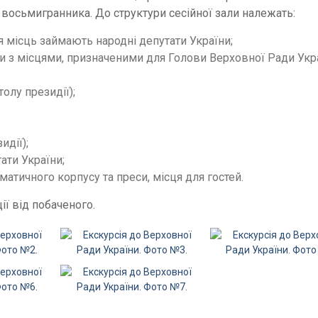
восьмигранника. До структури сесійної зали належать:
 місць займають народні депутати України;
оги з місцями, призначеними для Голови Верховної Ради Укр
олу президії);
идії);
ати України;
атичного корпусу та преси, місця для гостей.
ї від побаченого.