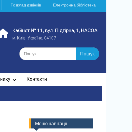
Розклад дзвінків
Електронна бібліотека
Кабінет № 11, вул. Підгірна, 1, НАСОА
м. Київ, Україна, 04107
Шукати:
нику
Контакти
Меню навігації