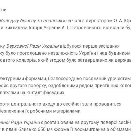
Коледжу бізнесу та аналітики
на чолі з директором О. А. Ю
мки викладача Історії України А. І. Петровського відвідали б
нку
Верховної Ради України
відбулося перше засідання
оку було проголошено незалежність України і над будинком
 жовтого кольорів, який згодом було затверджено як держа
ітектурними формами, безпосередньо поєднаний урочистим
ойє другого поверху, оздобленими рядом пристінних колон
пітелями на кшталт фасадних.
роти центрального входу до сесійної зали проводиться
абезпечення їх робочими матеріалами.
вної Ради України
є розташована на другому поверсі сесій
 в плані близько 650 м². Форма її восьмигранна з об’ємами