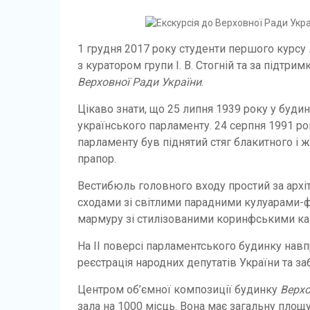
1 грудня 2017 року студенти першого курсу
з куратором групи І. В. Стогній та за підтри
Верховної Ради України
.
Цікаво знати, що 25 липня 1939 року у буди
українського парламенту. 24 серпня 1991 р
парламенту був піднятий стяг блакитного і
прапор.
Вестибюль головного входу простий за арх
сходами зі світлими парадними кулуарами-ф
мармуру зі стилізованими коринфськими ка
На ІІ поверсі парламентського будинку навп
реєстрація народних депутатів України та з
Центром об’ємної композиції будинку
Верхо
зала на 1000 місць. Вона має загальну площу