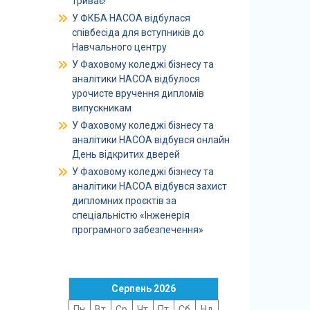
триває!
У ФКБА НАСОА відбулася
співбесіда для вступників до
Навчального центру
У Фаховому коледжі бізнесу та
аналітики НАСОА відбулося
урочисте вручення дипломів
випускникам
У Фаховому коледжі бізнесу та
аналітики НАСОА відбувся онлайн
День відкритих дверей
У Фаховому коледжі бізнесу та
аналітики НАСОА відбувся захист
дипломних проєктів за
спеціальністю «Інженерія
програмного забезпечення»
Серпень 2026
Пн
Вт
Ср
Чт
Пт
Сб
Нд