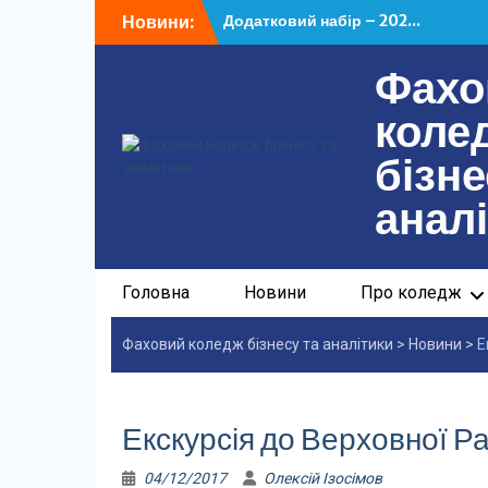
Перейти
Новини:
Додатковий набір – 202...
до
У ФКБА НАСОА відбулася...
вмісту
Фахо
коле
бізне
анал
Головна
Новини
Про коледж
Фаховий коледж бізнесу та аналітики
>
Новини
>
Е
Екскурсія до Верховної Р
04/12/2017
Олексій Ізосімов