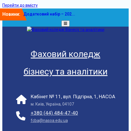
Перейти до вмісту
Новини:
Додатковий набір – 202...
У ФКБА НАСОА
відбулася...
Фаховий коледж
бізнесу та аналітики
Кабінет № 11, вул. Підгірна, 1, НАСОА
м. Київ, Україна, 04107
+380 (44) 484-47-40
fcba@nasoa.edu.ua