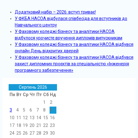
Додатковий набір – 2026: вступ триває!
У ФКБА НАСОА відбулася співбесіда для вступників до
Навчального центру
У Фаховому коледжі бізнесу та аналітики НАСОА
відбулося урочисте вручення дипломів випускникам
У Фаховому коледжі бізнесу та аналітики НАСОА відбувся
онлайн День відкритих дверей
У Фаховому коледжі бізнесу та аналітики НАСОА відбувся
захист дипломних проєктів за спеціальністю «Інженерія
програмного забезпечення»
Серпень 2026
Пн
Вт
Ср
Чт
Пт
Сб
Нд
1
2
3
4
5
6
7
8
9
10
11
12
13
14
15
16
17
18
19
20
21
22
23
24
25
26
27
28
29
30