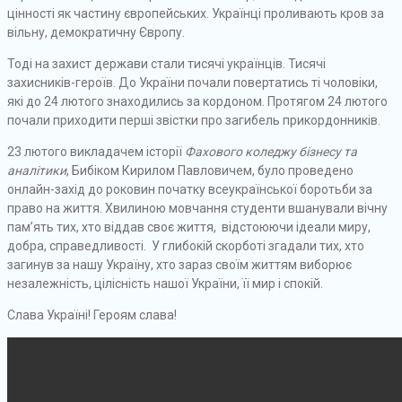
цінності як частину європейських. Українці проливають кров за
вільну, демократичну Європу.
Тоді на захист держави стали тисячі українців. Тисячі
захисників-героїв. До України почали повертатись ті чоловіки,
які до 24 лютого знаходились за кордоном. Протягом 24 лютого
почали приходити перші звістки про загибель прикордонників.
23 лютого викладачем історії
Фахового коледжу бізнесу та
аналітики
, Бибіком Кирилом Павловичем, було проведено
онлайн-захід до роковин початку всеукраїнської боротьби за
право на життя. Хвилиною мовчання студенти вшанували вічну
пам’ять тих, хто віддав своє життя, відстоюючи ідеали миру,
добра, справедливості. У глибокій скорботі згадали тих, хто
загинув за нашу Україну, хто зараз своїм життям виборює
незалежність, цілісність нашої України, її мир і спокій.
Слава Україні! Героям слава!