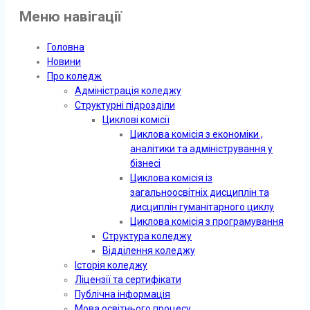
Меню навігації
Головна
Новини
Про коледж
Адміністрація коледжу
Структурні підрозділи
Циклові комісії
Циклова комісія з економіки ,
аналітики та адміністрування у
бізнесі
Циклова комісія із
загальноосвітніх дисциплін та
дисциплін гуманітарного циклу
Циклова комісія з програмування
Структура коледжу
Відділення коледжу
Історія коледжу
Ліцензії та сертифікати
Публічна інформація
Мова освітнього процесу