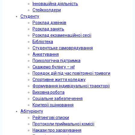
Інноваційна діяльність
Стейкхолдери
Студенту
Розклад дзвінків
Розклад занять
Розклад екзаменаційної сесії
Бібліотека
Студентське самоврядування
Анкетування
Психологічна підтримка
Скажемо булінгу – ні!
Порядок дій під час повітряної тривоги
Спортивне життя коледжу
Формування індивідуальної траєкторії
Виховна робота
Соціальне забезпечення
Критерії оцінювання
Абітурієнту
Рейтингові списки
Протоколи приймальної комісії
Накази про зарахування