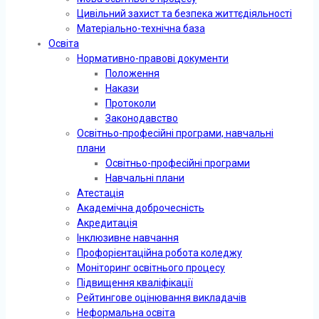
Цивільний захист та безпека життєдіяльності
Матеріально-технічна база
Освіта
Нормативно-правові документи
Положення
Накази
Протоколи
Законодавство
Освітньо-професійні програми, навчальні
плани
Освітньо-професійні програми
Навчальні плани
Атестація
Академічна доброчесність
Акредитація
Інклюзивне навчання
Профорієнтаційна робота коледжу
Моніторинг освітнього процесу
Підвищення кваліфікації
Рейтингове оцінювання викладачів
Неформальна освіта