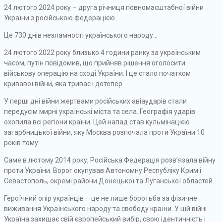
24 лютого 2024 року – друга річниця повномасштабної війни
України з російською федерацією…
Це 730 днів незламності українського народу…
24 лютого 2022 року близько 4 години ранку за українським
часом, путін повідомив, що прийняв рішення оголосити
військову операцію на сході України. І це стало початком
кривавої війни, яка триває і дотепер.
У перші дні війни жертвами російських авіаударів стали
передусім мирні українські міста та села. Географія ударів
охопила всі регіони країни. Цей напад став кульмінацією
загарбницької війни, яку Москва розпочала проти України 10
років тому.
Саме в лютому 2014 року, Російська Федерація розв’язала війну
проти України. Ворог окупував Автономну Республіку Крим і
Севастополь, окремі райони Донецької та Луганської областей.
Героїчний опір українців – це не лише боротьба за фізичне
виживання Українського народу та свободу країни. У цій війні
Україна захищає свій європейський вибір, свою ідентичність і