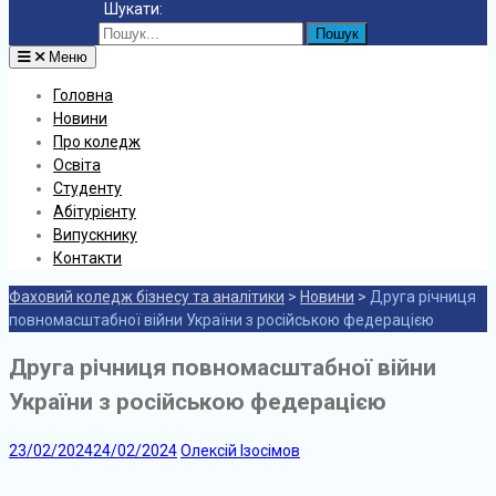
Шукати:
Меню
Головна
Новини
Про коледж
Освіта
Студенту
Абітурієнту
Випускнику
Контакти
Фаховий коледж бізнесу та аналітики
>
Новини
>
Друга річниця
повномасштабної війни України з російською федерацією
Друга річниця повномасштабної війни
України з російською федерацією
23/02/2024
24/02/2024
Олексій Ізосімов