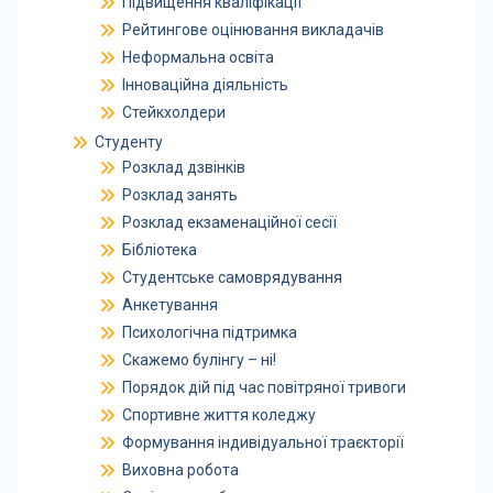
Підвищення кваліфікації
Рейтингове оцінювання викладачів
Неформальна освіта
Інноваційна діяльність
Стейкхолдери
Студенту
Розклад дзвінків
Розклад занять
Розклад екзаменаційної сесії
Бібліотека
Студентське самоврядування
Анкетування
Психологічна підтримка
Скажемо булінгу – ні!
Порядок дій під час повітряної тривоги
Спортивне життя коледжу
Формування індивідуальної траєкторії
Виховна робота