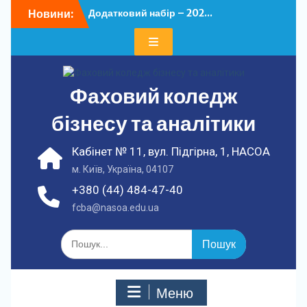
Перейти
Новини:
Додатковий набір – 202...
до
У ФКБА НАСОА
вмісту
відбулася...
Фаховий коледж
бізнесу та аналітики
Кабінет № 11, вул. Підгірна, 1, НАСОА
м. Київ, Україна, 04107
+380 (44) 484-47-40
fcba@nasoa.edu.ua
Шукати:
Меню