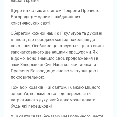
нашої України.
Щиро вітаю вас зі святом Покрови Пречистої
Богородиці – одним з найдавніших
християнських свят!
Оберегом кожної нації є її культура та духовні
цінності, що передаються від покоління до
покоління. Особливо це стосується цього свята,
започаткованого ще нашими пращурами. Як
відомо, воно знайшло своє продовження і в
часи Запорізької Січі. Наші козаки вважали
Пресвяту Богородицю своєю заступницею і
покровителькою.
Тож всіх козаків – зі святом, і бажаю міцного
здоров’я, незламної волі до перемоги та
патріотичного духу, який допоможе долати
будь-які перешкоди!
У ці світлі свята бажаємо Вам родинного щастя,