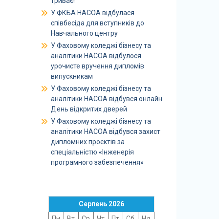
триває!
У ФКБА НАСОА відбулася
співбесіда для вступників до
Навчального центру
У Фаховому коледжі бізнесу та
аналітики НАСОА відбулося
урочисте вручення дипломів
випускникам
У Фаховому коледжі бізнесу та
аналітики НАСОА відбувся онлайн
День відкритих дверей
У Фаховому коледжі бізнесу та
аналітики НАСОА відбувся захист
дипломних проєктів за
спеціальністю «Інженерія
програмного забезпечення»
Серпень 2026
Пн
Вт
Ср
Чт
Пт
Сб
Нд