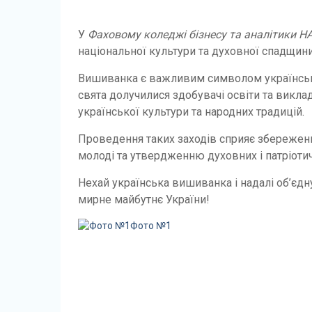
У
Фаховому коледжі бізнесу та аналітики Н
національної культури та духовної спадщини
Вишиванка є важливим символом української 
свята долучилися здобувачі освіти та викла
української культури та народних традицій.
Проведення таких заходів сприяє збережен
молоді та утвердженню духовних і патріотич
Нехай українська вишиванка і надалі об’єдн
мирне майбутнє України!
Фото №1