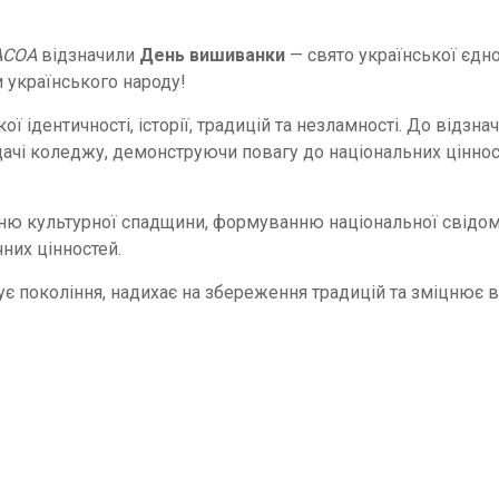
АСОА
відзначили
День вишиванки
— свято української єдно
 українського народу!
ідентичності, історії, традицій та незламності. До відзна
дачі коледжу, демонструючи повагу до національних ціннос
ню культурної спадщини, формуванню національної свідом
них цінностей.
ує покоління, надихає на збереження традицій та зміцнює в