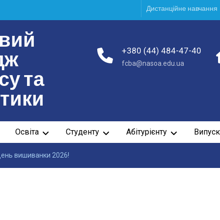
Дистанційне навчання
вий
+380 (44) 484-47-40
дж
fcba@nasoa.edu.ua
су та
ітики
Освіта
Студенту
Абітурієнту
Випуск
ень вишиванки 2026!