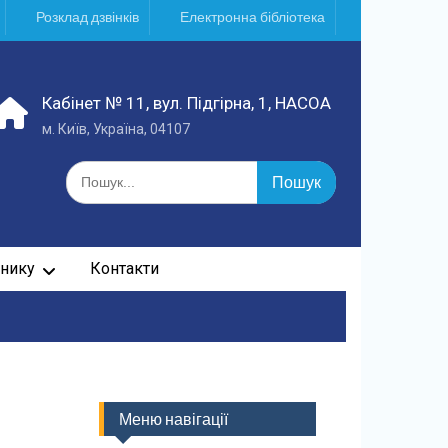
Розклад дзвінків
Електронна бібліотека
Кабінет № 11, вул. Підгірна, 1, НАСОА
м. Київ, Україна, 04107
Шукати:
нику
Контакти
Меню навігації