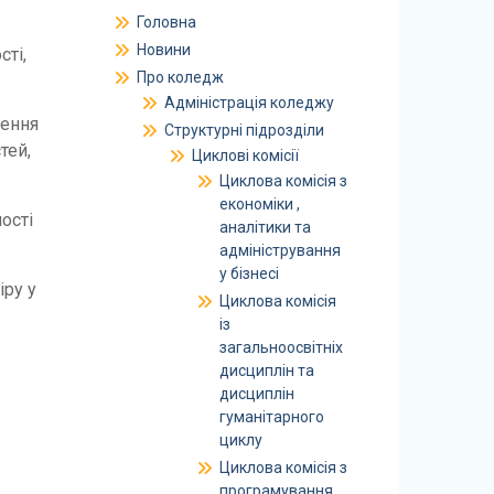
Головна
Новини
сті,
Про коледж
Адміністрація коледжу
чення
Структурні підрозділи
тей,
Циклові комісії
Циклова комісія з
економіки ,
ості
аналітики та
адміністрування
у бізнесі
іру у
Циклова комісія
із
загальноосвітніх
дисциплін та
дисциплін
гуманітарного
циклу
Циклова комісія з
програмування