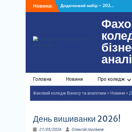
Перейти
Новини:
Додатковий набір – 202...
до
У ФКБА НАСОА відбулася...
вмісту
Фахо
коле
бізне
анал
Головна
Новини
Про коледж
Фаховий коледж бізнесу та аналітики
>
Новини
>
Д
День вишиванки 2026!
21/05/2026
Олексій Ізосімов