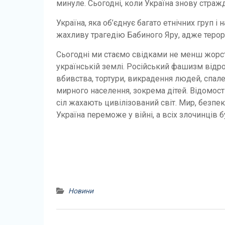
минуле. Сьогодні, коли Україна знову стражда
Україна, яка об’єднує багато етнічних груп і
жахливу трагедію Бабиного Яру, адже терор, 
Сьогодні ми стаємо свідками не менш жорст
українській землі. Російський фашизм відр
вбивства, тортури, викрадення людей, спал
мирного населення, зокрема дітей. Відомості 
сіл жахають цивілізований світ. Мир, безпека
Україна переможе у війні, а всіх злочинців
Новини