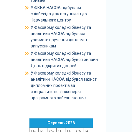
триває!
У ФКБА НАСОА відбулася
співбесіда для вступників до
Навчального центру
У Фаховому коледжі бізнесу та
аналітики НАСОА відбулося
урочисте вручення дипломів
випускникам
У Фаховому коледжі бізнесу та
аналітики НАСОА відбувся онлайн
День відкритих дверей
У Фаховому коледжі бізнесу та
аналітики НАСОА відбувся захист
дипломних проєктів за
спеціальністю «Інженерія
програмного забезпечення»
Серпень 2026
Пн
Вт
Ср
Чт
Пт
Сб
Нд