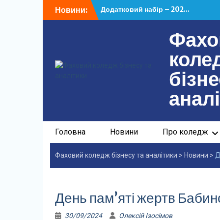
Перейти
Новини:
Додатковий набір – 202...
до
У ФКБА НАСОА відбулася...
вмісту
Фахо
коле
бізне
анал
Головна
Новини
Про коледж
Фаховий коледж бізнесу та аналітики
>
Новини
>
Д
День пам’яті жертв Бабин
30/09/2024
Олексій Ізосімов