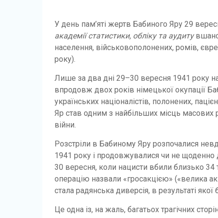
У день пам’яті жертв Бабиного Яру 29 вере
академії статистики, обліку та аудиту
вшанов
населення, військовополонених, ромів, євре
року).
Лише за два дні 29–30 вересня 1941 року на
впродовж двох років німецької окупації Баб
українських націоналістів, полонених, пацієн
Яр став одним з найбільших місць масових р
війни.
Розстріли в Бабиному Яру розпочалися невдо
1941 року і продовжувалися чи не щоденно д
30 вересня, коли нацисти вбили близько 34
операцію назвали «гросакцією» («велика акц
стала радянська диверсія, в результаті яко
Це одна із, на жаль, багатьох трагічних сто