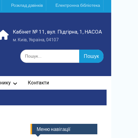
Розклад дзвінків
Електронна бібліотека
Кабінет № 11, вул. Підгірна, 1, НАСОА
м. Київ, Україна, 04107
Шукати:
нику
Контакти
Меню навігації