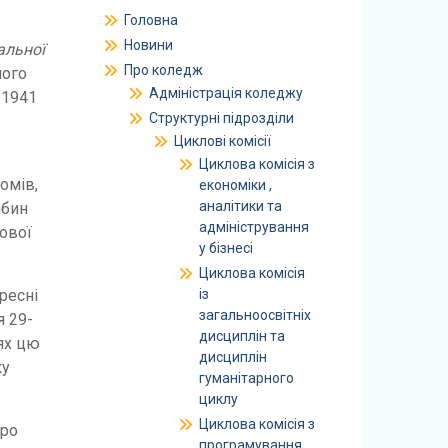
Головна
Новини
альної
Про коледж
ного
Адміністрація коледжу
 1941
Структурні підрозділи
Циклові комісії
Циклова комісія з
омів,
економіки ,
аналітики та
абин
адміністрування
тової
у бізнесі
Циклова комісія
ресні
із
загальноосвітніх
я 29-
дисциплін та
ях цю
дисциплін
ку
гуманітарного
циклу
Циклова комісія з
про
програмування