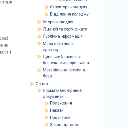
сторії.
Структура коледжу
Відділення коледжу
Історія коледжу
Ліцензії та сертифікати
Публічна інформація
сові
Мова освітнього
ення
процесу
іст і
Цивільний захист та
безпека життєдіяльності
Матеріально-технічна
база
Освіта
Нормативно-правові
документи
Положення
Накази
Протоколи
Законодавство