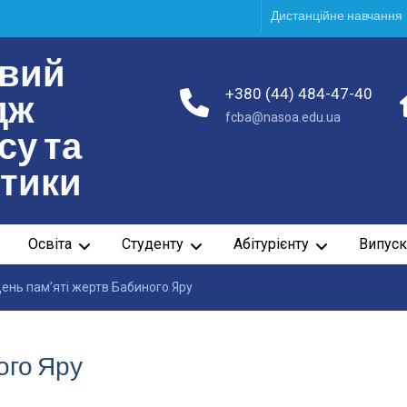
Дистанційне навчання
вий
+380 (44) 484-47-40
дж
fcba@nasoa.edu.ua
су та
ітики
Освіта
Студенту
Абітурієнту
Випуск
ень пам’яті жертв Бабиного Яру
ого Яру