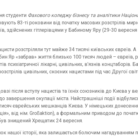
сня студенти
Фахового коледжу бізнесу та аналітики Націон
ують 83-ті роковини від початку масових розстрілів мир
їв, здійснених гітлерівцями у Бабиному Яру (29-30 вересня
цисти розстріляли тут майже 34 тисячі київських євреїв. А
ин Яр «забрав» життя близько 100 тисяч людей – євреїв, р
тів психіатричної лікарні, цивільних, в’язнів концтаборів. Б
озстрілів цивільних, скоєних нацистами під час Другої сві
взі після вступу нацистів та їхніх союзників до Києва у ве
о завершення окупації міста. Найстрашніші події відбулис
 тисяч єврейських мешканців Києва. У німецьких донесенн
ія», від нім. Großaktion), а формальним приводом до почат
ї був знищений Хрещатик 24 вересня.
рінок нашої історії, яка залишається болючим нагадуванням 