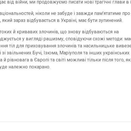
є від війни, ми продовжуємо писати нові трагічні глави в і
 національностей, ніколи не забуде і завжди пам’ятатиме про
який зараз відбувається в Україні, має бути зупинений.
оких й кривавих злочинів, що знову відбуваються на
оджується у вигляді рашизму, сповідуючи схожі методи: ма
ення тіл для приховування злочинів та насильницьке вивез
зі звільнених Бучі, Ізюма, Маріуполя та інших українських м
 й рівновага в Європі та світі можливі тільки після того, як
 буде належно покарано.