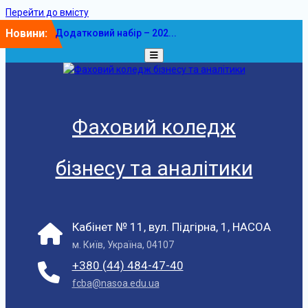
Перейти до вмісту
Новини:
Додатковий набір – 202...
У ФКБА НАСОА
відбулася...
Фаховий коледж
бізнесу та аналітики
Кабінет № 11, вул. Підгірна, 1, НАСОА
м. Київ, Україна, 04107
+380 (44) 484-47-40
fcba@nasoa.edu.ua