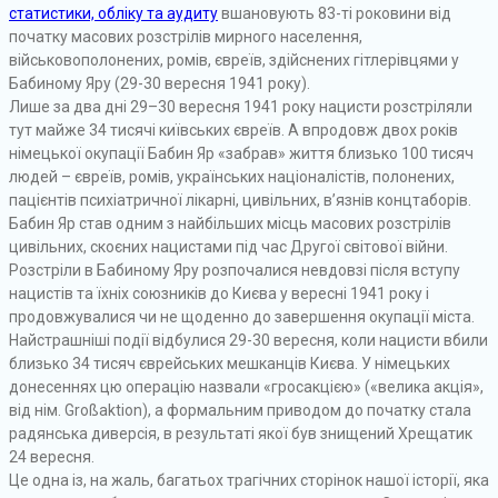
статистики, обліку та аудиту
вшановують 83-ті роковини від
початку масових розстрілів мирного населення,
військовополонених, ромів, євреїв, здійснених гітлерівцями у
Бабиному Яру (29-30 вересня 1941 року).
Лише за два дні 29–30 вересня 1941 року нацисти розстріляли
тут майже 34 тисячі київських євреїв. А впродовж двох років
німецької окупації Бабин Яр «забрав» життя близько 100 тисяч
людей – євреїв, ромів, українських націоналістів, полонених,
пацієнтів психіатричної лікарні, цивільних, в’язнів концтаборів.
Бабин Яр став одним з найбільших місць масових розстрілів
цивільних, скоєних нацистами під час Другої світової війни.
Розстріли в Бабиному Яру розпочалися невдовзі після вступу
нацистів та їхніх союзників до Києва у вересні 1941 року і
продовжувалися чи не щоденно до завершення окупації міста.
Найстрашніші події відбулися 29-30 вересня, коли нацисти вбили
близько 34 тисяч єврейських мешканців Києва. У німецьких
донесеннях цю операцію назвали «гросакцією» («велика акція»,
від нім. Großaktion), а формальним приводом до початку стала
радянська диверсія, в результаті якої був знищений Хрещатик
24 вересня.
Це одна із, на жаль, багатьох трагічних сторінок нашої історії, яка