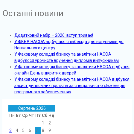
Останні новини
Додатковий набір – 2026: вступ триває!
У ФКБА НАСОА відбулася співбесіда для вступників до
Навчального центру
У Фаховому коледжі бізнесу та аналітики НАСОА
відбулося урочисте вручення дипломів випускникам
У Фаховому коледжі бізнесу та аналітики НАСОА відбувся
онлайн День відкритих дверей
У Фаховому коледжі бізнесу та аналітики НАСОА відбувся
захист дипломних проєктів за спеціальністю «Інженерія
програмного забезпечення»
Серпень 2026
Пн
Вт
Ср
Чт
Пт
Сб
Нд
1
2
3
4
5
6
7
8
9