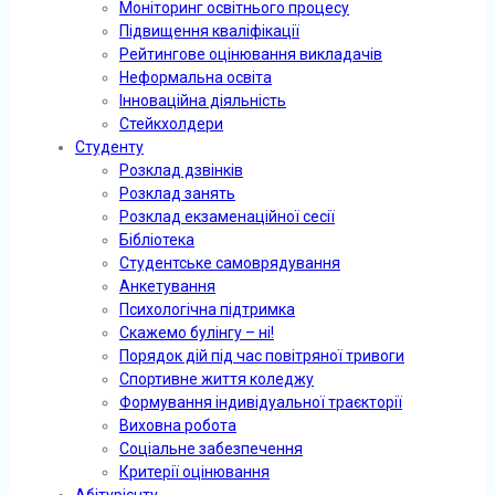
Моніторинг освітнього процесу
Підвищення кваліфікації
Рейтингове оцінювання викладачів
Неформальна освіта
Інноваційна діяльність
Стейкхолдери
Студенту
Розклад дзвінків
Розклад занять
Розклад екзаменаційної сесії
Бібліотека
Студентське самоврядування
Анкетування
Психологічна підтримка
Скажемо булінгу – ні!
Порядок дій під час повітряної тривоги
Спортивне життя коледжу
Формування індивідуальної траєкторії
Виховна робота
Соціальне забезпечення
Критерії оцінювання
Абітурієнту