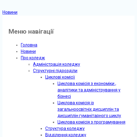
Новини
Меню навігації
Головна
Новини
Про коледж
Адміністрація коледжу
Структурні підрозділи
Циклові комісії
Циклова комісія з економіки ,
аналітики та адміністрування у
бізнесі
Циклова комісія із
загальноосвітніх дисциплін та
дисциплін гуманітарного циклу
Циклова комісія з програмування
Структура коледжу
Відділення коледжу