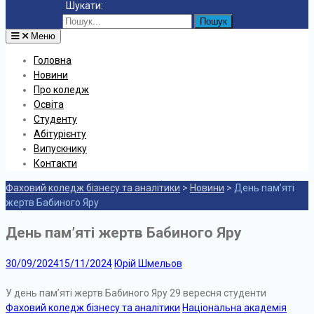
Шукати:
Меню
Головна
Новини
Про коледж
Освіта
Студенту
Абітурієнту
Випускнику
Контакти
Фаховий коледж бізнесу та аналітики
>
Новини
>
День пам’яті
жертв Бабиного Яру
День пам’яті жертв Бабиного Яру
30/09/2024
15/11/2024
Юрій Шмельов
У день пам’яті жертв Бабиного Яру 29 вересня студенти
Фаховий коледж бізнесу та аналітики
Національна академія