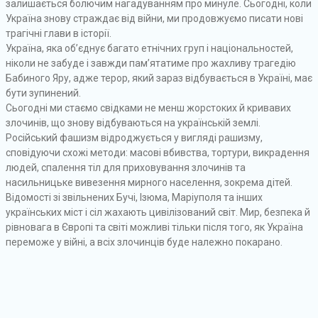
залишається болючим нагадуванням про минуле. Сьогодні, коли
Україна знову страждає від війни, ми продовжуємо писати нові
трагічні глави в історії.
Україна, яка об’єднує багато етнічних груп і національностей,
ніколи не забуде і завжди пам’ятатиме про жахливу трагедію
Бабиного Яру, адже терор, який зараз відбувається в Україні, має
бути зупинений.
Сьогодні ми стаємо свідками не менш жорстоких й кривавих
злочинів, що знову відбуваються на українській землі.
Російський фашизм відроджується у вигляді рашизму,
сповідуючи схожі методи: масові вбивства, тортури, викрадення
людей, спалення тіл для приховування злочинів та
насильницьке вивезення мирного населення, зокрема дітей.
Відомості зі звільнених Бучі, Ізюма, Маріуполя та інших
українських міст і сіл жахають цивілізований світ. Мир, безпека й
рівновага в Європі та світі можливі тільки після того, як Україна
переможе у війні, а всіх злочинців буде належно покарано.