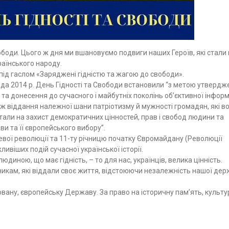
боди. Цього ж дня ми вшановуємо подвиги наших Героїв, які стали 
раїнського народу.
під гаслом «Заряджені гідністю та жагою до свободи».
ада 2014 р. День Гідності та Свободи встановили “з метою утвердж
 та донесення до сучасного і майбутніх поколінь об’єктивної інформ
також віддання належної шани патріотизму й мужності громадян, які в
остали на захист демократичних цінностей, прав і свобод людини та
и та її європейського вибору”.
вої революції та 11-ту річницю початку Євромайдану (Революції
ивіших подій сучасної української історії.
юдиною, що має гідність, – то для нас, українців, велика цінність.
сникам, які віддали своє життя, відстоюючи незалежність нашої дер
овану, європейську Державу. За право на історичну пам’ять, культу