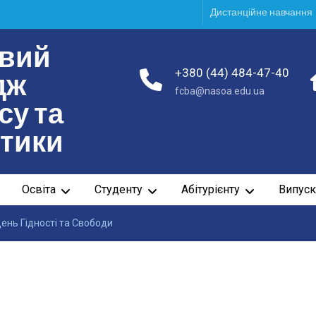
Дистанційне навчання
вий
+380 (44) 484-47-40
дж
fcba@nasoa.edu.ua
су та
ітики
Освіта
Студенту
Абітурієнту
Випуск
ень Гідності та Свободи