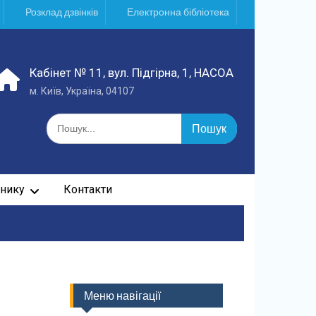
Розклад дзвінків
Електронна бібліотека
Кабінет № 11, вул. Підгірна, 1, НАСОА
м. Київ, Україна, 04107
Шукати:
нику
Контакти
Меню навігації