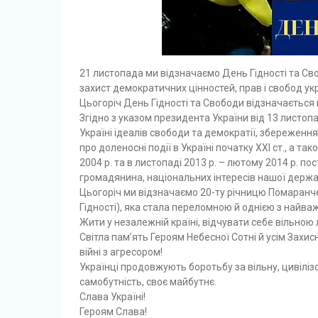
21 листопада ми відзначаємо День Гідності та Сво
захист демократичних цінностей, прав і свобод ук
Цьогоріч День Гідності та Свободи відзначається 
Згідно з указом президента України від 13 листоп
Україні ідеалів свободи та демократії, збереження
про доленосні події в Україні початку XXI ст., а 
2004 р. та в листопаді 2013 р. – лютому 2014 р. п
громадянина, національних інтересів нашої держав
Цьогоріч ми відзначаємо 20-ту річницю Помаранче
Гідності), яка стала переломною й однією з найважл
Жити у незалежній країні, відчувати себе вільною л
Світла пам’ять Героям Небесної Сотні й усім Захи
війні з агресором!
Українці продовжують боротьбу за вільну, цивіліз
самобутність, своє майбутнє.
Слава Україні!
Героям Слава!