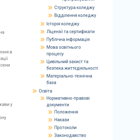
Структура коледжу
Відділення коледжу
Історія коледжу
Ліцензії та сертифікати
на
Публічна інформація
Мова освітнього
ення в
процесу
ації
Цивільний захист та
осени
безпека життєдіяльності
Матеріально-технічна
база
Освіта
Нормативно-правові
жави у
документи
Положення
рну
Накази
Протоколи
Законодавство