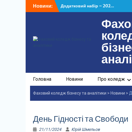
Перейти
Новини:
Додатковий набір – 202...
до
У ФКБА НАСОА відбулася...
вмісту
Фахо
Додатковий набір – 202...
У ФКБА НАСОА відбулася...
коле
бізне
анал
Головна
Новини
Про коледж
Фаховий коледж бізнесу та аналітики
>
Новини
>
Д
День Гідності та Свободи
21/11/2024
Юрій Шмельов