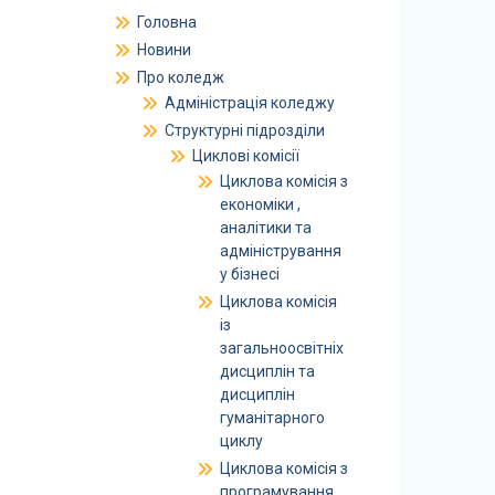
Головна
Новини
Про коледж
Адміністрація коледжу
Структурні підрозділи
Циклові комісії
Циклова комісія з
економіки ,
аналітики та
адміністрування
у бізнесі
Циклова комісія
із
загальноосвітніх
дисциплін та
дисциплін
гуманітарного
циклу
Циклова комісія з
програмування