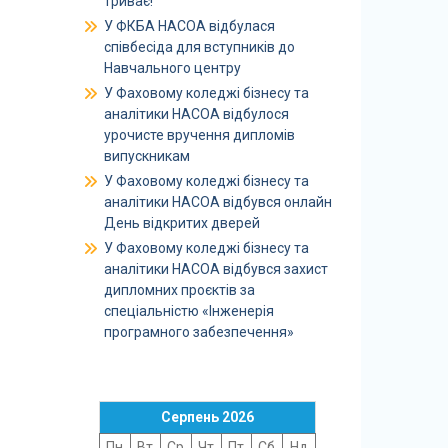
триває!
У ФКБА НАСОА відбулася
співбесіда для вступників до
Навчального центру
У Фаховому коледжі бізнесу та
аналітики НАСОА відбулося
урочисте вручення дипломів
випускникам
У Фаховому коледжі бізнесу та
аналітики НАСОА відбувся онлайн
День відкритих дверей
У Фаховому коледжі бізнесу та
аналітики НАСОА відбувся захист
дипломних проєктів за
спеціальністю «Інженерія
програмного забезпечення»
Серпень 2026
Пн
Вт
Ср
Чт
Пт
Сб
Нд