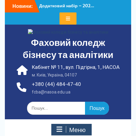
Перейти
Новини:
Додатковий набір – 202...
до
У ФКБА НАСОА
вмісту
відбулася...
Фаховий коледж
бізнесу та аналітики
Кабінет № 11, вул. Підгірна, 1, НАСОА
м. Київ, Україна, 04107
+380 (44) 484-47-40
fcba@nasoa.edu.ua
Шукати:
Меню