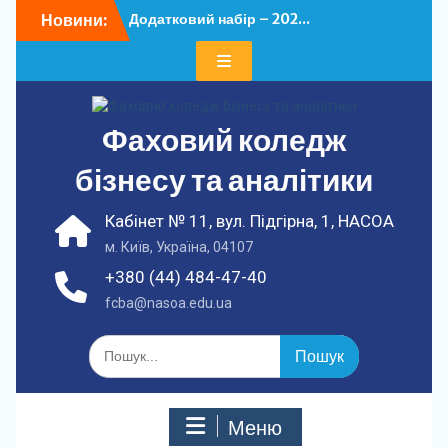
Перейти
Новини:
Додатковий набір – 202...
до
У ФКБА НАСОА
вмісту
відбулася...
Фаховий коледж
бізнесу та аналітики
Кабінет № 11, вул. Підгірна, 1, НАСОА
м. Київ, Україна, 04107
+380 (44) 484-47-40
fcba@nasoa.edu.ua
Шукати:
Меню