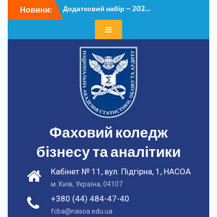
Додатковий набір – 202...
Перейти
Новини:
У ФКБА НАСОА
до
відбулася...
вмісту
Додатковий набір – 202...
У ФКБА НАСОА
відбулася...
Фаховий коледж
бізнесу та аналітики
Кабінет № 11, вул. Підгірна, 1, НАСОА
м. Київ, Україна, 04107
+380 (44) 484-47-40
fcba@nasoa.edu.ua