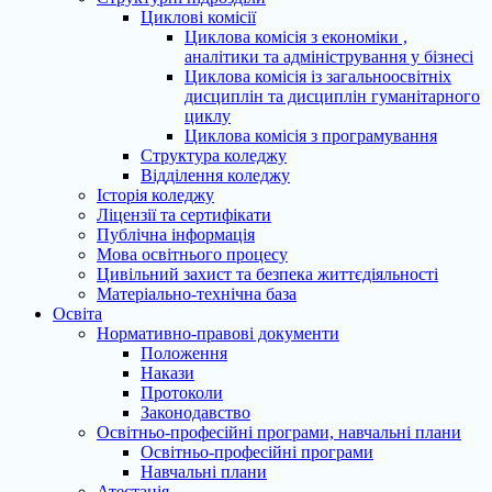
Циклові комісії
Циклова комісія з економіки ,
аналітики та адміністрування у бізнесі
Циклова комісія із загальноосвітніх
дисциплін та дисциплін гуманітарного
циклу
Циклова комісія з програмування
Структура коледжу
Відділення коледжу
Історія коледжу
Ліцензії та сертифікати
Публічна інформація
Мова освітнього процесу
Цивільний захист та безпека життєдіяльності
Матеріально-технічна база
Освіта
Нормативно-правові документи
Положення
Накази
Протоколи
Законодавство
Освітньо-професійні програми, навчальні плани
Освітньо-професійні програми
Навчальні плани
Атестація