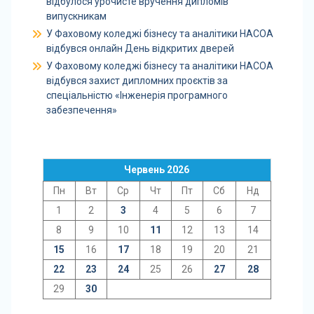
відбулося урочисте вручення дипломів
випускникам
У Фаховому коледжі бізнесу та аналітики НАСОА
відбувся онлайн День відкритих дверей
У Фаховому коледжі бізнесу та аналітики НАСОА
відбувся захист дипломних проєктів за
спеціальністю «Інженерія програмного
забезпечення»
Червень 2026
Пн
Вт
Ср
Чт
Пт
Сб
Нд
1
2
3
4
5
6
7
8
9
10
11
12
13
14
15
16
17
18
19
20
21
22
23
24
25
26
27
28
29
30