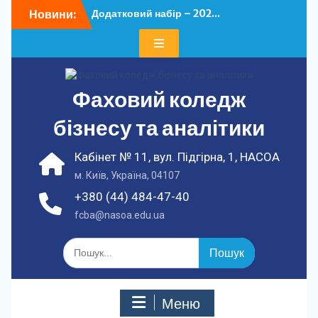
Перейти
Новини:
Додатковий набір – 202...
до
У ФКБА НАСОА
вмісту
відбулася...
Фаховий коледж
бізнесу та аналітики
Кабінет № 11, вул. Підгірна, 1, НАСОА
м. Київ, Україна, 04107
+380 (44) 484-47-40
fcba@nasoa.edu.ua
Шукати:
Меню