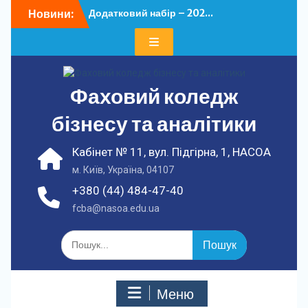
Перейти
Новини:
Додатковий набір – 202...
до
У ФКБА НАСОА
вмісту
відбулася...
Фаховий коледж
бізнесу та аналітики
Кабінет № 11, вул. Підгірна, 1, НАСОА
м. Київ, Україна, 04107
+380 (44) 484-47-40
fcba@nasoa.edu.ua
Шукати:
Меню