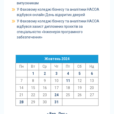
випускникам
У Фаховому коледжі бізнесу та аналітики НАСОА
відбувся онлайн День відкритих дверей
У Фаховому коледжі бізнесу та аналітики НАСОА
відбувся захист дипломних проєктів за
спеціальністю «Інженерія програмного
забезпечення»
Жовтень 2024
Пн
Вт
Ср
Чт
Пт
Сб
Нд
1
2
3
4
5
6
7
8
9
10
11
12
13
14
15
16
17
18
19
20
21
22
23
24
25
26
27
28
29
30
31
« Вер
Лис »