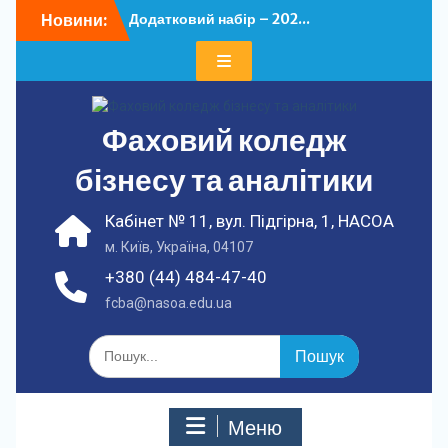
Перейти
Новини:
Додатковий набір – 202...
до
У ФКБА НАСОА
вмісту
відбулася...
Фаховий коледж
бізнесу та аналітики
Кабінет № 11, вул. Підгірна, 1, НАСОА
м. Київ, Україна, 04107
+380 (44) 484-47-40
fcba@nasoa.edu.ua
Шукати:
Меню