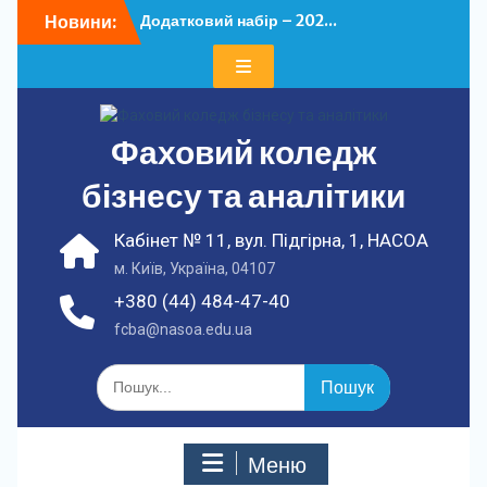
Перейти
Новини:
Додатковий набір – 202...
до
У ФКБА НАСОА
вмісту
відбулася...
Фаховий коледж
бізнесу та аналітики
Кабінет № 11, вул. Підгірна, 1, НАСОА
м. Київ, Україна, 04107
+380 (44) 484-47-40
fcba@nasoa.edu.ua
Шукати:
Меню