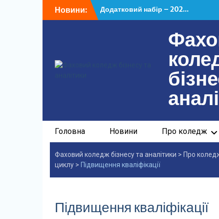
Перейти
Новини:
Додатковий набір – 202...
до
У ФКБА НАСОА відбулася...
вмісту
Фахо
коле
бізне
анал
Головна
Новини
Про коледж
Фаховий коледж бізнесу та аналітики
>
Про колед
циклу
>
Підвищення кваліфікації
Підвищення кваліфікації