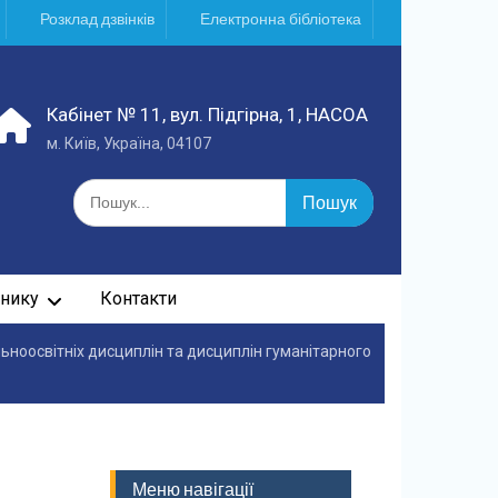
Розклад дзвінків
Електронна бібліотека
Кабінет № 11, вул. Підгірна, 1, НАСОА
м. Київ, Україна, 04107
Шукати:
нику
Контакти
льноосвітніх дисциплін та дисциплін гуманітарного
Меню навігації