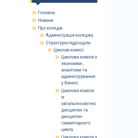
Головна
Новини
Про коледж
Адміністрація коледжу
Структурні підрозділи
Циклові комісії
Циклова комісія з
економіки ,
аналітики та
адміністрування
у бізнесі
Циклова комісія
із
загальноосвітніх
дисциплін та
дисциплін
гуманітарного
циклу
Циклова комісія з