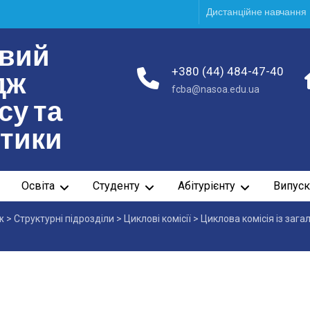
Дистанційне навчання
вий
+380 (44) 484-47-40
дж
fcba@nasoa.edu.ua
су та
ітики
Освіта
Студенту
Абітурієнту
Випуск
ж
>
Структурні підрозділи
>
Циклові комісії
>
Циклова комісія із зага