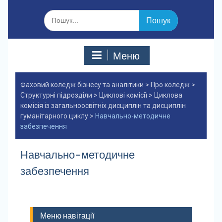
Шукати:
Меню
Фаховий коледж бізнесу та аналітики
>
Про коледж
>
Структурні підрозділи
>
Циклові комісії
>
Циклова
комісія із загальноосвітніх дисциплін та дисциплін
гуманітарного циклу
>
Навчально-методичне
забезпечення
Навчально-методичне
забезпечення
Меню навігації