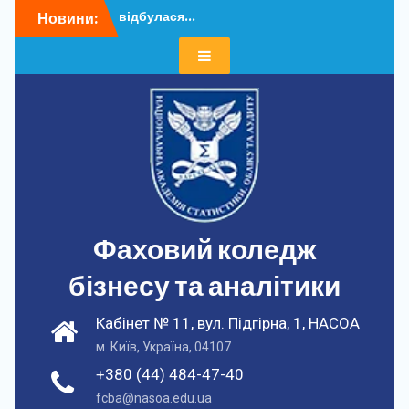
Перейти
відбулася...
Новини:
до
Додатковий набір – 202...
вмісту
У ФКБА НАСОА
відбулася...
Додатковий набір – 202...
У ФКБА НАСОА
відбулася...
Фаховий коледж
бізнесу та аналітики
Кабінет № 11, вул. Підгірна, 1, НАСОА
м. Київ, Україна, 04107
+380 (44) 484-47-40
fcba@nasoa.edu.ua